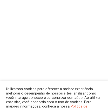
ARTIGO
Janeiro/Fevereiro 2025
[CH 417]
Utilizamos cookies para oferecer a melhor experiência,
melhorar o desempenho de nossos sites, analisar como
O impacto das
você interage conosco e personalizar conteúdo. Ao utilizar
este site, você concorda com o uso de cookies. Para
maiores informações, conheça a nossa
Política de