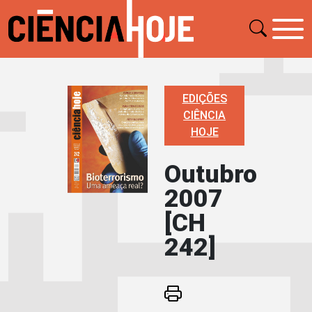
EDIÇÕES
CIÊNCIA
HOJE
Outubro
2007
[CH
242]