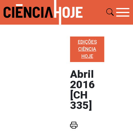
EDIÇÕES
CIÊNCIA
HOJE
Abril
2016
[CH
335]