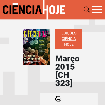
EDIÇÕES
CIÊNCIA
HOJE
Março
2015
[CH
323]