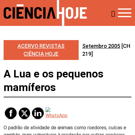
ACERVO REVISTAS
Setembro 2005
[CH
CIÊNCIA HOJE
219]
A Lua e os pequenos
mamíferos
O padrão de atividade de animais como roedores, cuícas e
gambás, mais vulneráveis à predação por outras espécies,