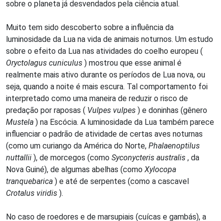
sobre o planeta já desvendados pela ciência atual.
Muito tem sido descoberto sobre a influência da
luminosidade da Lua na vida de animais noturnos. Um estudo
sobre o efeito da Lua nas atividades do coelho europeu (
Oryctolagus cuniculus
) mostrou que esse animal é
realmente mais ativo durante os períodos de Lua nova, ou
seja, quando a noite é mais escura. Tal comportamento foi
interpretado como uma maneira de reduzir o risco de
predação por raposas (
Vulpes vulpes
) e doninhas (gênero
Mustela
) na Escócia. A luminosidade da Lua também parece
influenciar o padrão de atividade de certas aves noturnas
(como um curiango da América do Norte,
Phalaenoptilus
nuttallii
), de morcegos (como
Syconycteris australis
, da
Nova Guiné), de algumas abelhas (como
Xylocopa
tranquebarica
) e até de serpentes (como a cascavel
Crotalus viridis
).
No caso de roedores e de marsupiais (cuícas e gambás), a