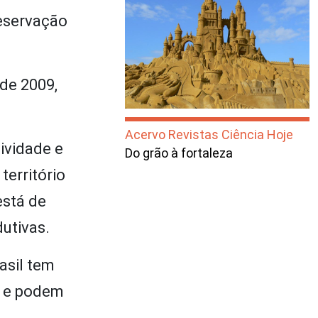
reservação
de 2009,
Acervo Revistas Ciência Hoje
ividade e
Do grão à fortaleza
território
está de
utivas.
asil tem
s e podem