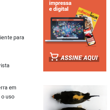
iente para
ista
erra em
 o uso