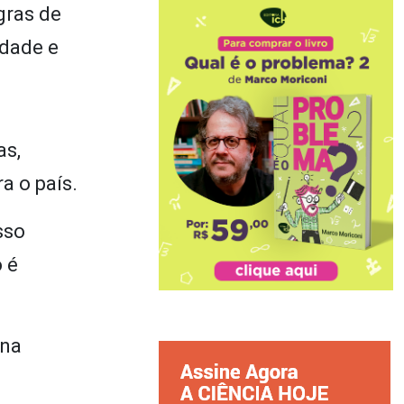
gras de
idade e
as,
a o país.
sso
 é
 na