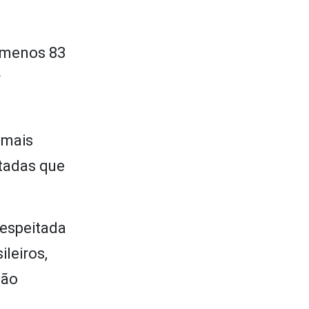
o menos 83
r
 mais
rtadas que
respeitada
leiros,
ção