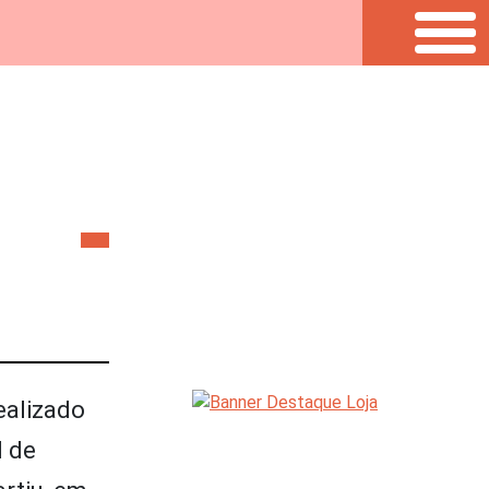
ealizado
l de