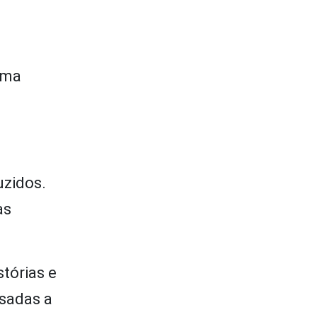
uma
uzidos.
as
tórias e
sadas a