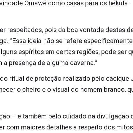
divindade Omawë como casas para os hekula –
ser respeitados, pois da boa vontade destes 
oga. “Essa ideia não se refere especificamente
guns espíritos em certas regiões, pode ser q
m a presença de alguma caverna.”
do ritual de proteção realizado pelo cacique
hecer o cheiro e o visual do homem branco, q
ção – e também pelo cuidado na divulgação 
rer com maiores detalhes a respeito dos mitos