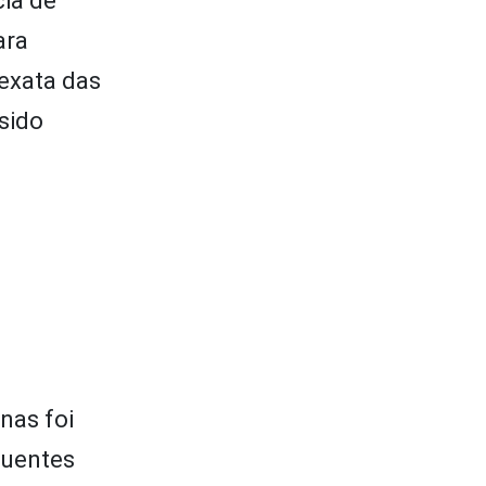
ia de
ara
 exata das
sido
nas foi
luentes