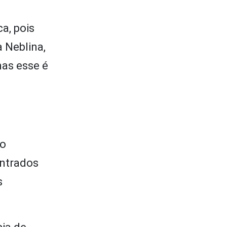
a, pois
 Neblina,
mas esse é
ro
ontrados
s