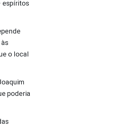
 espíritos
depende
 às
ue o local
 Joaquim
ue poderia
das