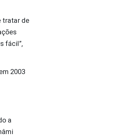
 tratar de
mações
 fácil”,
a em 2003
do a
omâmi