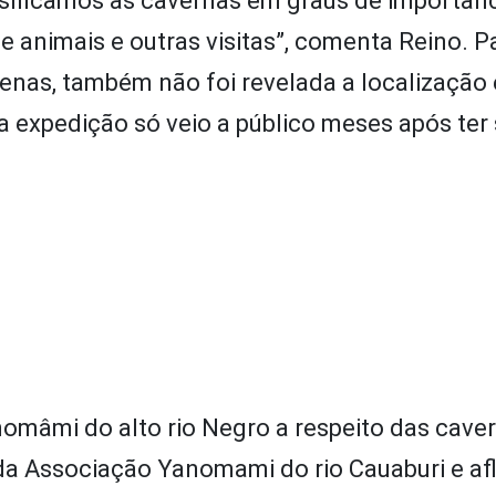
sificamos as cavernas em graus de importânc
e animais e outras visitas”, comenta Reino. P
enas, também não foi revelada a localização
a expedição só veio a público meses após ter 
omâmi do alto rio Negro a respeito das caver
 da Associação Yanomami do rio Cauaburi e af