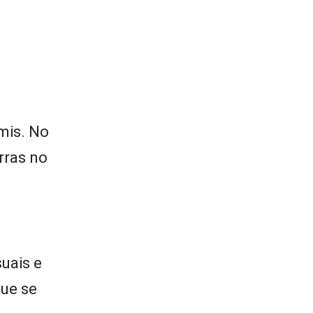
mis. No
rras no
uais e
que se