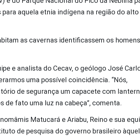
 e do Parque Nacional do Pico da Neblina pa
ara aquela etnia indígena na região do alto 
 habitam as cavernas identificassem os homen
uipe e analista do Cecav, o geólogo José Carlo
derarmos uma possível coincidência. “Nós,
tório de segurança um capacete com lanterna
os de fato uma luz na cabeça”, comenta.
nomâmis Matucará e Ariabu, Reino e sua equ
stituto de pesquisa do governo brasileiro àque