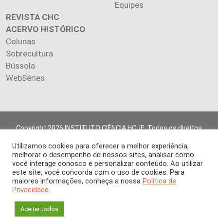
Equipes
REVISTA CHC
ACERVO HISTÓRICO
Colunas
Sobrecultura
Bússola
WebSéries
Copyright 2026 INSTITUTO CIÊNCIA HOJE. Todos os direitos
reservados.
Utilizamos cookies para oferecer a melhor experiência,
Os artigos publicados na revista refletem exclusivamente a
melhorar o desempenho de nossos sites, analisar como
opinião de seus autores.
você interage conosco e personalizar conteúdo. Ao utilizar
É proibida a reprodução, integral ou parcial, do conteúdo (imagens
este site, você concorda com o uso de cookies. Para
e textos) sem prévia autorização.
maiores informações, conheça a nossa
Política de
Privacidade.
Aceitar todos