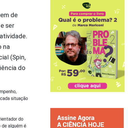
frem de
e ser
atividade.
o na
ial (Spin,
qüência do
empenho,
 cada situação
rientador do
o de alguém é