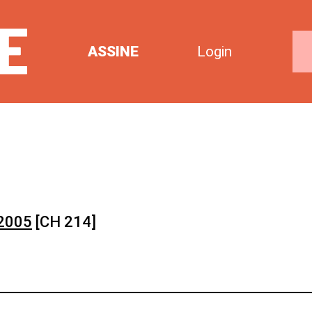
ASSINE
Login
 2005
[CH 214]