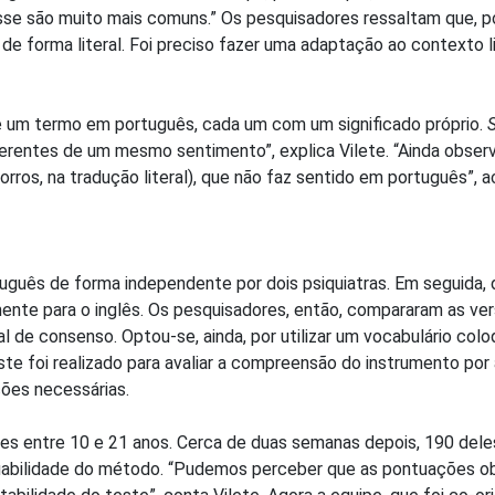
se são muito mais comuns.” Os pesquisadores ressaltam que, p
de forma literal. Foi preciso fazer uma adaptação ao contexto l
e um termo em português, cada um com um significado próprio.
iferentes de um mesmo sentimento”, explica Vilete. “Ainda obse
rros, na tradução literal), que não faz sentido em português”, 
rtuguês de forma independente por dois psiquiatras. Em seguida, 
nte para o inglês. Os pesquisadores, então, compararam as ve
nal de consenso. Optou-se, ainda, por utilizar um vocabulário colo
te foi realizado para avaliar a compreensão do instrumento po
ções necessárias.
ntes entre 10 e 21 anos. Cerca de duas semanas depois, 190 dele
nfiabilidade do método. “Pudemos perceber que as pontuações o