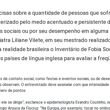
recisas sobre a quantidade de pessoas que so
cterizado pelo medo acentuado e persistente d
es sociais ou por seu desempenho em alguma 
uiatra Liliane Vilete, em seu mestrado realizad
ealidade brasileira o Inventário de Fobia Soc
os países de língua inglesa para avaliar a fre
s de contato social, como festas e eventos sociais, ou de des
s observam. O entrevistado deve assinalar com que intensidade
mero de pontos.
 ele se dirige”, esclarece o epidemiologista Evandro Coutinho, o
rgio Arouca da Fiocruz. “Na Europa, por exemplo, tocar no ombr