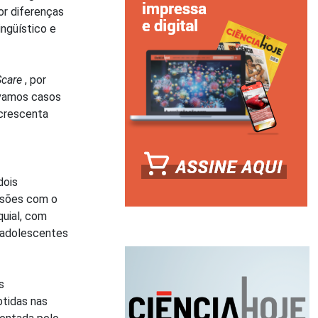
or diferenças
ingüístico e
Scare
, por
rvamos casos
acrescenta
dois
rsões com o
quial, com
r adolescentes
s
btidas nas