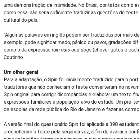
uma demonstração de intimidade. No Brasil, contatos como es
como essa, não seria suficiente traduzir as questões do teste 
cultural do país.
“Algumas palavras em inglês podem ser traduzidas por mais d
exemplo, pode significar medo, pânico ou pavor, gradações d
como o da expressão
rain cats and dogs
(chover gatos e cacho
Coutinho.
Um olhar geral
Para a adaptação, o Spin foi inicialmente traduzido para o po
tradutores que não conheciam o teste converteram-no novame
Spin original para corrigir discrepâncias e elaborar um texto fi
expressões familiares à população-alvo do estudo. Um pré-tes
de escolas da rede pública do Rio de Janeiro e fazer as corre
A versão final do questionário Spin foi aplicada a 398 estuda
preencheram o teste pela segunda vez, a fim de avaliar a co