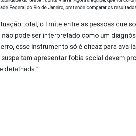
bilidade do teste”, conta Vilete. Agora a equipe, que foi co-or
rsidade Federal do Rio de Janeiro, pretende comparar os resultad
tuação total, o limite entre as pessoas que s
o, não pode ser interpretado como um diagnós
rro, esse instrumento só é eficaz para avalia
 suspeitam apresentar fobia social devem pr
e detalhada.”