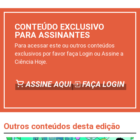
CONTEÚDO EXCLUSIVO
PARA ASSINANTES
Para acessar este ou outros conteúdos
exclusivos por favor faça Login ou Assine a
Ciência Hoje.
ASSINE AQUI
FAÇA LOGIN
Outros conteúdos desta edição