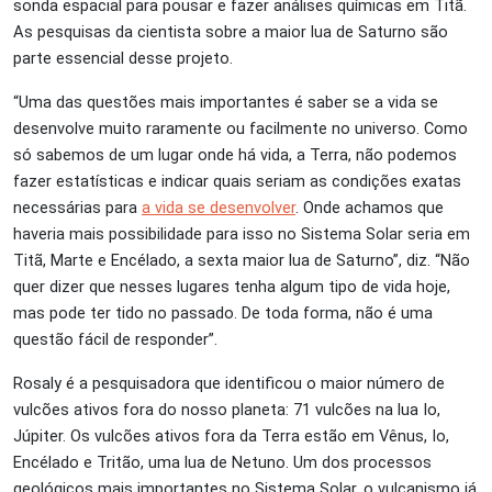
sonda espacial para pousar e fazer análises químicas em Titã.
As pesquisas da cientista sobre a maior lua de Saturno são
parte essencial desse projeto.
“Uma das questões mais importantes é saber se a vida se
desenvolve muito raramente ou facilmente no universo. Como
só sabemos de um lugar onde há vida, a Terra, não podemos
fazer estatísticas e indicar quais seriam as condições exatas
necessárias para
a vida se desenvolver
. Onde achamos que
haveria mais possibilidade para isso no Sistema Solar seria em
Titã, Marte e Encélado, a sexta maior lua de Saturno”, diz. “Não
quer dizer que nesses lugares tenha algum tipo de vida hoje,
mas pode ter tido no passado. De toda forma, não é uma
questão fácil de responder”.
Rosaly é a pesquisadora que identificou o maior número de
vulcões ativos fora do nosso planeta: 71 vulcões na lua Io,
Júpiter. Os vulcões ativos fora da Terra estão em Vênus, Io,
Encélado e Tritão, uma lua de Netuno. Um dos processos
geológicos mais importantes no Sistema Solar, o vulcanismo já