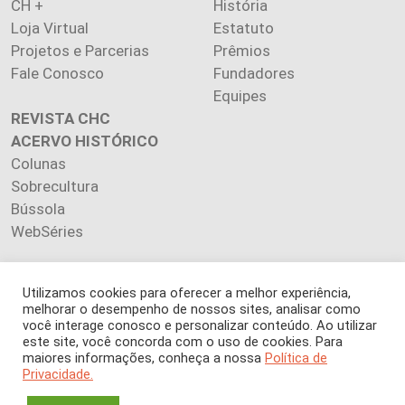
CH +
História
Loja Virtual
Estatuto
Projetos e Parcerias
Prêmios
Fale Conosco
Fundadores
Equipes
REVISTA CHC
ACERVO HISTÓRICO
Colunas
Sobrecultura
Bússola
WebSéries
Utilizamos cookies para oferecer a melhor experiência,
melhorar o desempenho de nossos sites, analisar como
Copyright 2026 INSTITUTO CIÊNCIA HOJE. Todos os direitos
você interage conosco e personalizar conteúdo. Ao utilizar
este site, você concorda com o uso de cookies. Para
reservados.
maiores informações, conheça a nossa
Política de
Os artigos publicados na revista refletem exclusivamente a
Privacidade.
opinião de seus autores.
É proibida a reprodução, integral ou parcial, do conteúdo (imagens