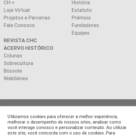
CH +
História
Loja Virtual
Estatuto
Projetos e Parcerias
Prêmios
Fale Conosco
Fundadores
Equipes
REVISTA CHC
ACERVO HISTÓRICO
Colunas
Sobrecultura
Bússola
WebSéries
Copyright 2026 INSTITUTO CIÊNCIA HOJE. Todos os direitos
reservados.
Utilizamos cookies para oferecer a melhor experiência,
melhorar o desempenho de nossos sites, analisar como
Os artigos publicados na revista refletem exclusivamente a
você interage conosco e personalizar conteúdo. Ao utilizar
opinião de seus autores.
este site, você concorda com o uso de cookies. Para
É proibida a reprodução, integral ou parcial, do conteúdo (imagens