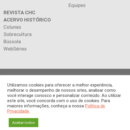
Equipes
REVISTA CHC
ACERVO HISTÓRICO
Colunas
Sobrecultura
Bússola
WebSéries
Copyright 2026 INSTITUTO CIÊNCIA HOJE. Todos os direitos
reservados.
Utilizamos cookies para oferecer a melhor experiência,
melhorar o desempenho de nossos sites, analisar como
Os artigos publicados na revista refletem exclusivamente a
você interage conosco e personalizar conteúdo. Ao utilizar
opinião de seus autores.
este site, você concorda com o uso de cookies. Para
É proibida a reprodução, integral ou parcial, do conteúdo (imagens
maiores informações, conheça a nossa
Política de
e textos) sem prévia autorização.
Privacidade.
Aceitar todos