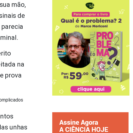
 sua mão,
sinais de
 parecia
iminal.
rito
eitada na
ue prova
complicados
entos
das unhas