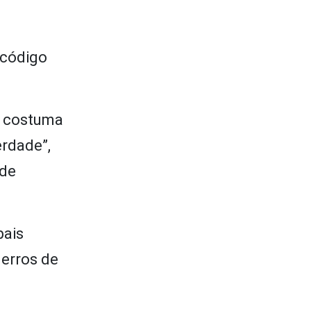
 código
A costuma
erdade”,
ade
pais
 erros de