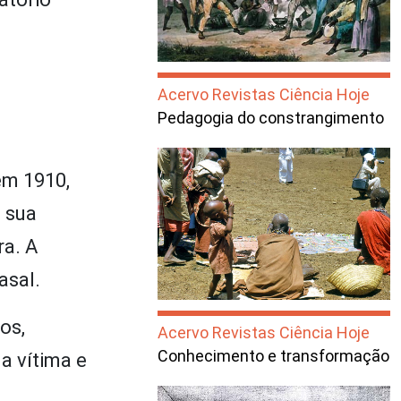
Acervo Revistas Ciência Hoje
Pedagogia do constrangimento
em 1910,
 sua
ra. A
asal.
os,
Acervo Revistas Ciência Hoje
Conhecimento e transformação
a vítima e