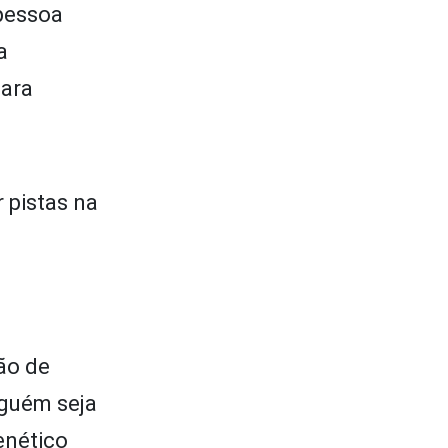
 pessoa
a
para
 pistas na
ção de
nguém seja
enético