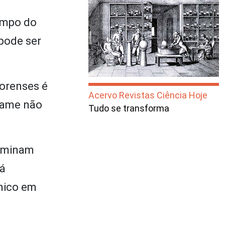
empo do
 pode ser
forenses é
Acervo Revistas Ciência Hoje
exame não
Tudo se transforma
xaminam
há
nico em