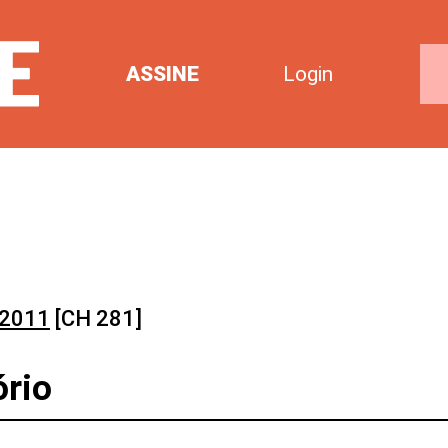
ASSINE
Login
 2011
[CH 281]
ório