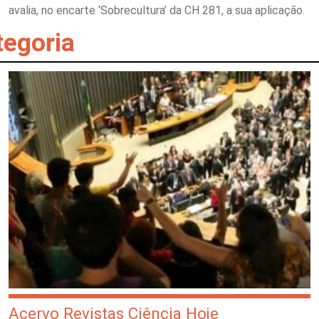
avalia, no encarte ‘Sobrecultura’ da CH 281, a sua aplicação.
tegoria
Acervo Revistas Ciência Hoje