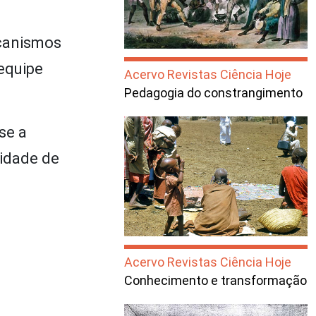
ecanismos
 equipe
Acervo Revistas Ciência Hoje
Pedagogia do constrangimento
se a
tidade de
Acervo Revistas Ciência Hoje
Conhecimento e transformação