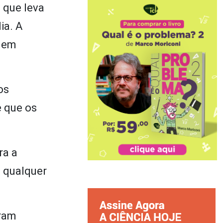
 que leva
ia. A
l em
os
e que os
ra a
m qualquer
oram