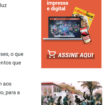
luz
ses, o que
entos que
m aos
o, para a