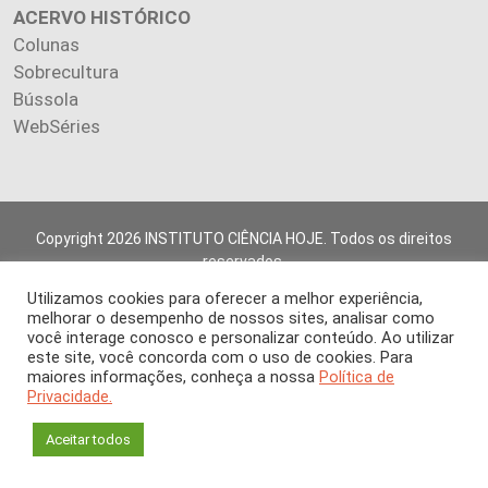
ACERVO HISTÓRICO
Colunas
Sobrecultura
Bússola
WebSéries
Copyright 2026 INSTITUTO CIÊNCIA HOJE. Todos os direitos
reservados.
Os artigos publicados na revista refletem exclusivamente a
Utilizamos cookies para oferecer a melhor experiência,
opinião de seus autores.
melhorar o desempenho de nossos sites, analisar como
É proibida a reprodução, integral ou parcial, do conteúdo (imagens
você interage conosco e personalizar conteúdo. Ao utilizar
e textos) sem prévia autorização.
este site, você concorda com o uso de cookies. Para
maiores informações, conheça a nossa
Política de
Privacidade.
Aceitar todos