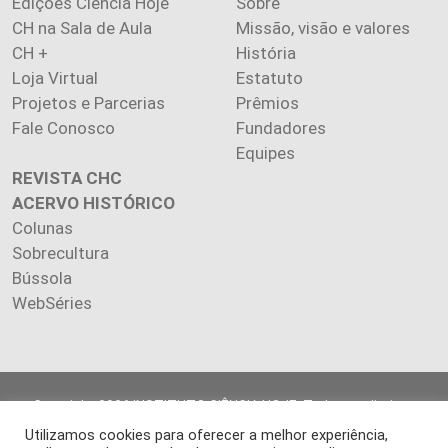
Edições Ciência Hoje
Sobre
CH na Sala de Aula
Missão, visão e valores
CH +
História
Loja Virtual
Estatuto
Projetos e Parcerias
Prêmios
Fale Conosco
Fundadores
Equipes
REVISTA CHC
ACERVO HISTÓRICO
Colunas
Sobrecultura
Bússola
WebSéries
Copyright 2026 INSTITUTO CIÊNCIA HOJE. Todos os direitos
reservados.
Utilizamos cookies para oferecer a melhor experiência,
Os artigos publicados na revista refletem exclusivamente a