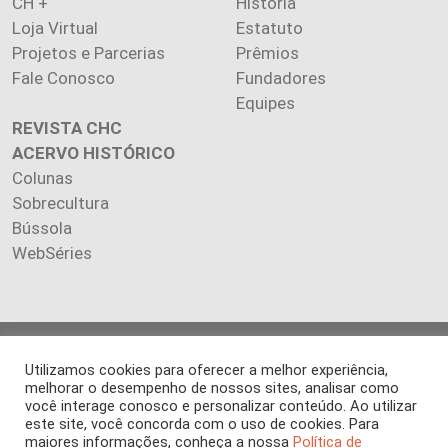
CH +
História
Loja Virtual
Estatuto
Projetos e Parcerias
Prêmios
Fale Conosco
Fundadores
Equipes
REVISTA CHC
ACERVO HISTÓRICO
Colunas
Sobrecultura
Bússola
WebSéries
Copyright 2026 INSTITUTO CIÊNCIA HOJE. Todos os direitos
Utilizamos cookies para oferecer a melhor experiência,
reservados.
melhorar o desempenho de nossos sites, analisar como
Os artigos publicados na revista refletem exclusivamente a
você interage conosco e personalizar conteúdo. Ao utilizar
opinião de seus autores.
este site, você concorda com o uso de cookies. Para
É proibida a reprodução, integral ou parcial, do conteúdo (imagens
maiores informações, conheça a nossa
Política de