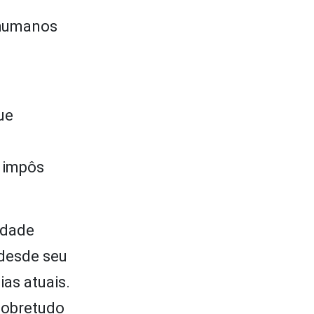
s humanos
ue
e impôs
edade
 desde seu
as atuais.
sobretudo