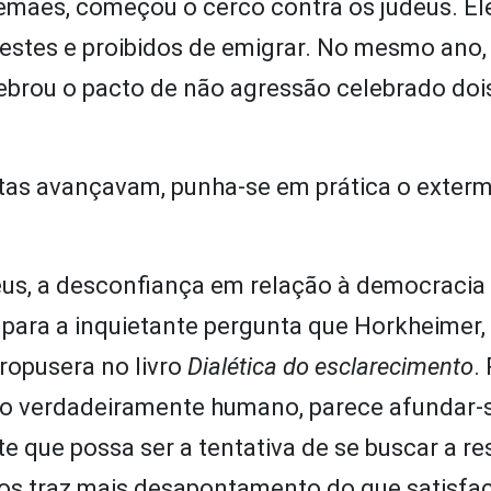
lemães, começou o cerco contra os judeus. El
vestes e proibidos de emigrar. No mesmo ano,
uebrou o pacto de não agressão celebrado doi
stas avançavam, punha-se em prática o exter
eus, a desconfiança em relação à democracia 
para a inquietante pergunta que Horkheimer,
ropusera no livro
Dialética do esclarecimento
.
io verdadeiramente humano, parece afundar
te que possa ser a tentativa de se buscar a r
mãos traz mais desapontamento do que satisfa