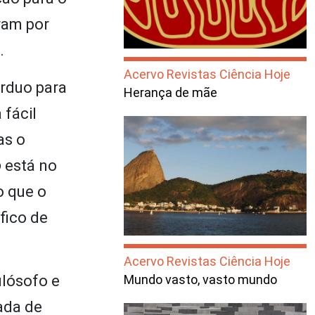
aram por
.
Acervo Revistas Ciência Hoje
rduo para
Herança de mãe
 fácil
as o
o
está no
o que o
fico de
Acervo Revistas Ciência Hoje
ilósofo e
Mundo vasto, vasto mundo
ada de