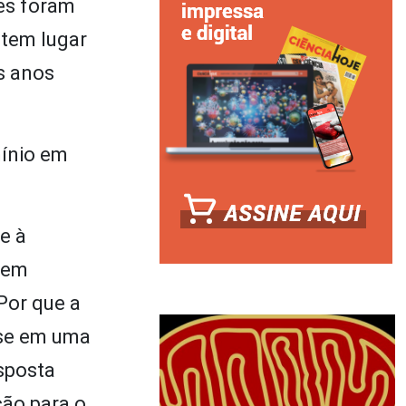
es foram
 tem lugar
s anos
mínio em
e à
 em
 Por que a
-se em uma
esposta
ção para o