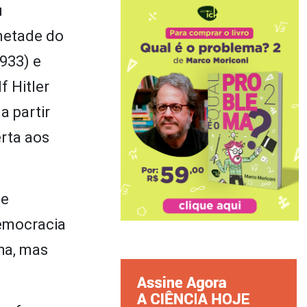
u
metade do
933) e
 Hitler
a partir
rta aos
de
democracia
ha, mas