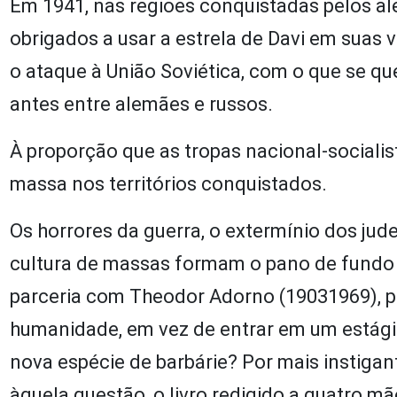
Em 1941, nas regiões conquistadas pelos a
obrigados a usar a estrela de Davi em suas 
o ataque à União Soviética, com o que se q
antes entre alemães e russos.
À proporção que as tropas nacional-sociali
massa nos territórios conquistados.
Os horrores da guerra, o extermínio dos jud
cultura de massas formam o pano de fundo 
parceria com Theodor Adorno (19031969), p
humanidade, em vez de entrar em um estág
nova espécie de barbárie? Por mais instigan
àquela questão, o livro redigido a quatro 