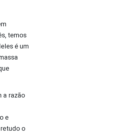
 em
ês, temos
deles é um
 massa
 que
 a razão
o e
bretudo o