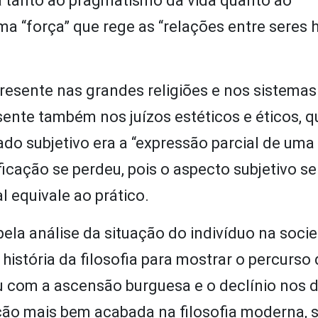
a tanto ao pragmatismo da vida quanto ao
uma “força” que rege as “relações entre sere
resente nas grandes religiões e nos sistemas
esente também nos juízos estéticos e éticos, q
do subjetivo era a “expressão parcial de uma
ificação se perdeu, pois o aspecto subjetivo s
l equivale ao prático.
ela análise da situação do indivíduo na soci
istória da filosofia para mostrar o percurso
 com a ascensão burguesa e o declínio nos di
ção mais bem acabada na filosofia moderna, 