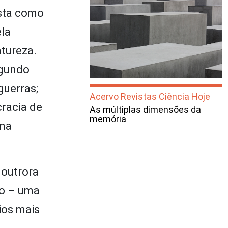
ista como
ela
tureza.
egundo
guerras;
Acervo Revistas Ciência Hoje
racia de
As múltiplas dimensões da
memória
 na
 outrora
vo – uma
ios mais