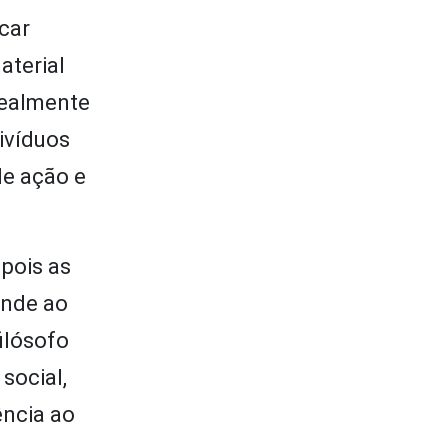
icar
aterial
realmente
divíduos
de ação e
 pois as
onde ao
ilósofo
social,
ência ao