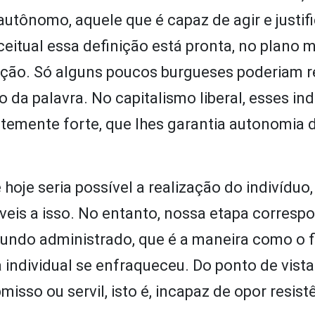
autônomo, aquele que é capaz de agir e justif
itual essa definição está pronta, no plano m
zação. Só alguns poucos burgueses poderiam 
 da palavra. No capitalismo liberal, esses in
emente forte, que lhes garantia autonomia 
oje seria possível a realização do indivíduo,
eis a isso. No entanto, nossa etapa corresp
undo administrado, que é a maneira como o f
individual se enfraqueceu. Do ponto de vista 
sso ou servil, isto é, incapaz de opor resist