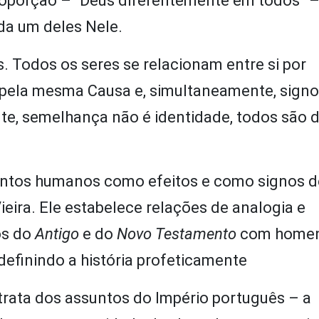
 proporção – “Deus diferentemente em todos” 
da um deles Nele.
. Todos os seres se relacionam entre si por
 pela mesma Causa e, simultaneamente, signo
e, semelhança não é identidade, todos são d
ventos humanos como efeitos e como signos 
ieira. Ele estabelece relações de analogia e
os do
Antigo
e do
Novo Testamento
com home
efinindo a história profeticamente
o trata dos assuntos do Império português – a