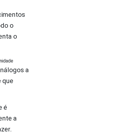
ecimentos
odo o
enta o
rnidade
análogos a
e que
e é
ente a
zer.