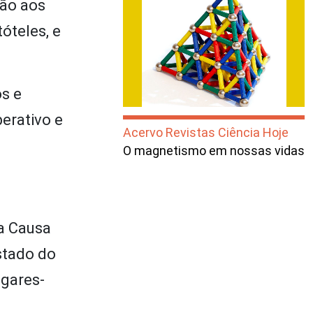
ção aos
tóteles, e
os e
berativo e
Acervo Revistas Ciência Hoje
O magnetismo em nossas vidas
 a Causa
Estado do
ugares-