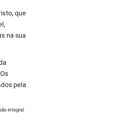
isto, que
l,
us na sua
 da
 Os
ados pela
são integral.