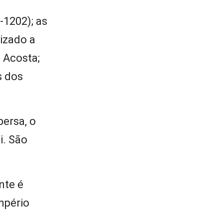
-1202); as
izado a
e Acosta;
s dos
persa, o
i. São
nte é
mpério