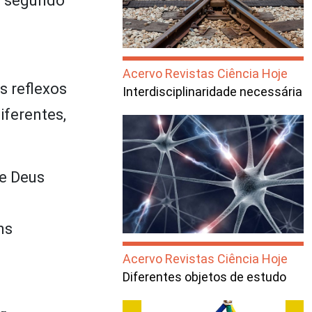
– segundo
Acervo Revistas Ciência Hoje
s reflexos
Interdisciplinaridade necessária
iferentes,
de Deus
ns
Acervo Revistas Ciência Hoje
Diferentes objetos de estudo