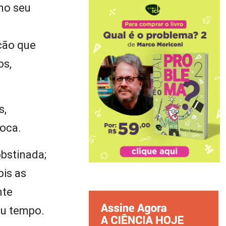
 no seu
ação que
os,
s,
poca.
bstinada;
ois as
nte
eu tempo.