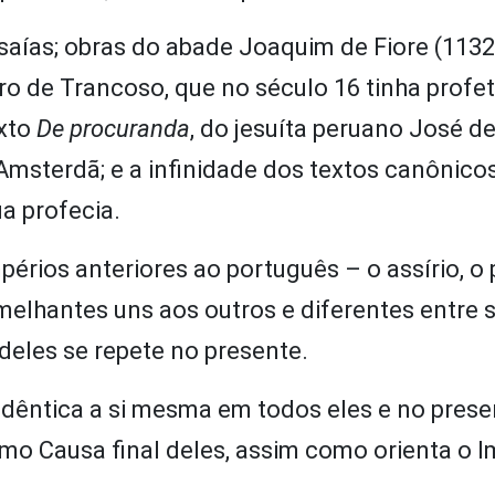
 Isaías; obras do abade Joaquim de Fiore (1132
o de Trancoso, que no século 16 tinha profet
exto
De procuranda
, do jesuíta peruano José d
 Amsterdã; e a infinidade dos textos canônico
ua profecia.
rios anteriores ao português – o assírio, o 
elhantes uns aos outros e diferentes entre s
eles se repete no presente.
idêntica a si mesma em todos eles e no prese
mo Causa final deles, assim como orienta o I