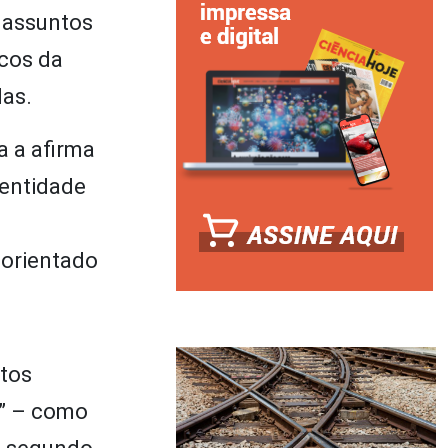
s assuntos
icos da
las.
a a afirma
dentidade
 orientado
itos
s” – como