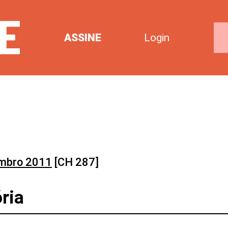
ASSINE
Login
mbro 2011
[CH 287]
ória