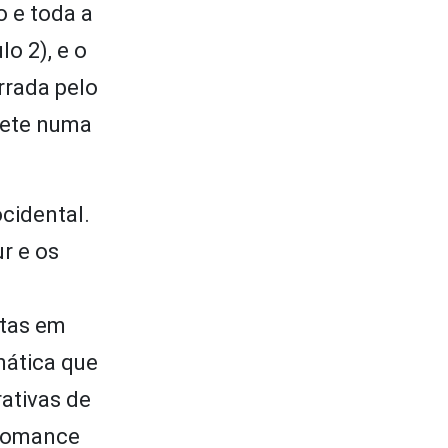
 e toda a
lo 2), e o
arrada pelo
mete numa
cidental.
r e os
itas em
mática que
ativas de
 romance