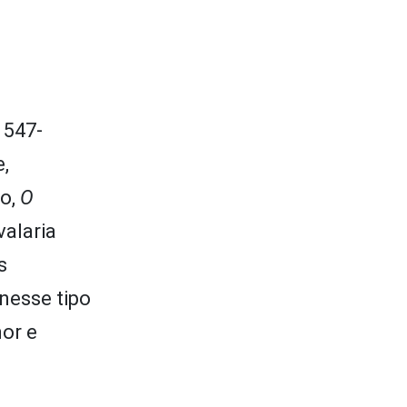
1547-
,
do,
O
valaria
s
nesse tipo
mor e