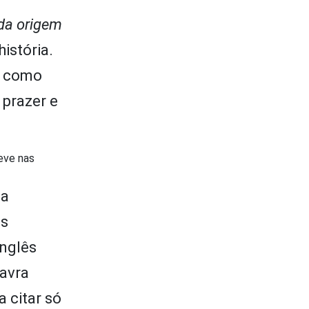
da origem
istória.
m como
 prazer e
eve nas
ia
as
inglês
lavra
a citar só