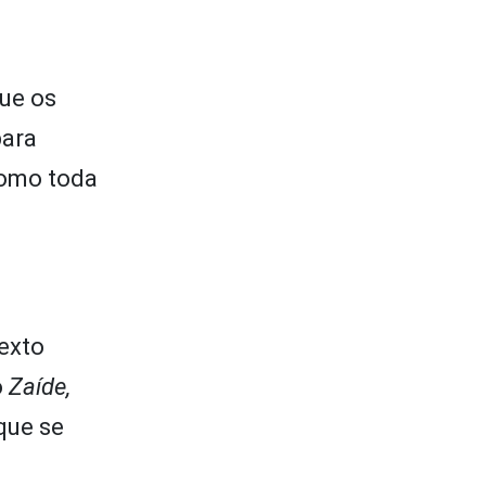
que os
para
como toda
exto
o
Zaíde,
que se