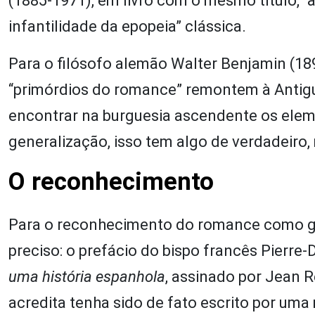
(1885-1971), em livro com o mesmo título, “
infantilidade da epopeia” clássica.
Para o filósofo alemão Walter Benjamin (18
“primórdios do romance” remontem à Antigu
encontrar na burguesia ascendente os eleme
generalização, isso tem algo de verdadeiro
O reconhecimento
Para o reconhecimento do romance como gê
preciso: o prefácio do bispo francês Pierre
uma história espanhola
, assinado por Jean R
acredita tenha sido de fato escrito por um