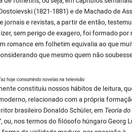
a de folhetins, ou seja, em capítulos semanai
Dostoievski (1821-1881) e de Machado de Ass
 jornais e revistas, a partir de então, teste
dizer, sem perigo de exagero, foi formado por
um romance em folhetim equivalia ao que mui
, considerando que mesmo quem não soubesse
faz hoje consumindo novelas na televisão
mente constituiu nossos hábitos de leitura, qu
moderno, relacionado com a própria formaç
critor brasileiro Donaldo Schüler, em
Teoria d
”, ou, nos termos do filósofo húngaro Georg 