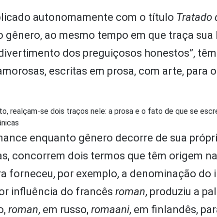
ublicado autonomamente com o título
Tratado 
do gênero, ao mesmo tempo em que traça sua h
 divertimento dos preguiçosos honestos”, tê
amorosas, escritas em prosa, com arte, para o
 realçam-se dois traços nele: a prosa e o fato de que se escr
ânicas
ance enquanto gênero decorre de sua própr
as, concorrem dois termos que têm origem n
ira forneceu, por exemplo, a denominação do 
por influência do francês
roman
, produziu a pa
o,
roman
, em russo,
romaani
, em finlandês, par