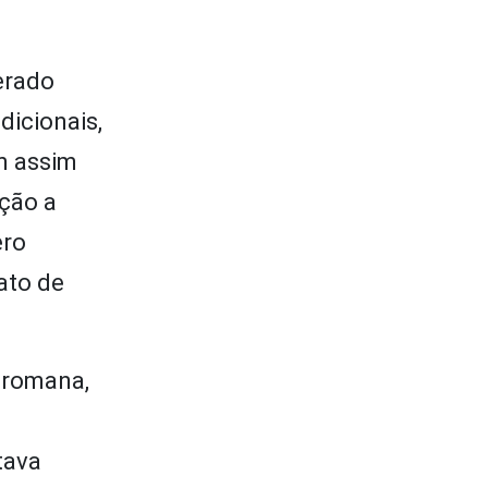
erado
dicionais,
 assim
ição a
ero
ato de
 romana,
tava