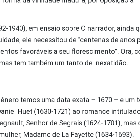
a forma da virilidade madura, por oposição à
92-1940), em ensaio sobre O narrador, ainda 
idade, ele necessitou de “centenas de anos 
ntos favoráveis a seu florescimento”. Ora, 
, mas tem também um tanto de inexatidão.
nero temos uma data exata – 1670 – e um t
-Daniel Huet (1630-1721) ao romance intitulad
egnault, Senhor de Segrais (1624-1701), mas 
a mulher, Madame de La Fayette (1634-1693).