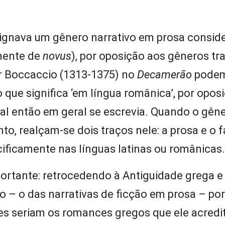
ignava um gênero narrativo em prosa consid
mente de
novus
), por oposição aos gêneros tra
r Boccaccio (1313-1375) no
Decamerão
podem
 que significa ‘em língua românica’, por opos
a qual então em geral se escrevia. Quando o gên
, realçam-se dois traços nele: a prosa e o f
ificamente nas línguas latinas ou românicas.
portante: retrocedendo à Antiguidade grega e
 – o das narrativas de ficção em prosa – por
res seriam os romances gregos que ele acredi