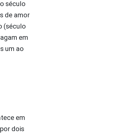
do século
as de amor
o (século
 vagam em
is um ao
ntece em
por dois