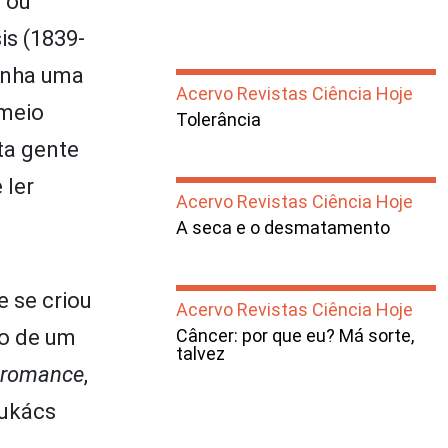
s ou
is (1839-
munha uma
Acervo Revistas Ciência Hoje
 meio
Tolerância
ta gente
 ler
Acervo Revistas Ciência Hoje
A seca e o desmatamento
e se criou
Acervo Revistas Ciência Hoje
ão de um
Câncer: por que eu? Má sorte,
talvez
o romance
,
Lukács