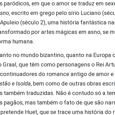
paródicos, em que o amor se traduz em sexo
asno
, escrito em grego pelo sírio Luciano (sécu
 Apuleio (século 2), uma história fantástica n
 transformado por artes mágicas em asno, se 
forma humana.
anto no mundo bizantino, quanto na Europa o
do Graal, que têm como personagens o Rei Artu
s continuadores do romance antigo de amor e
istão e Isolda
, bem como de outras obras escr
ras também traduzidas. Não é contudo só a te
s pagãos, mas também o fato de que são narr
o pretende Huet, que se trace uma história do