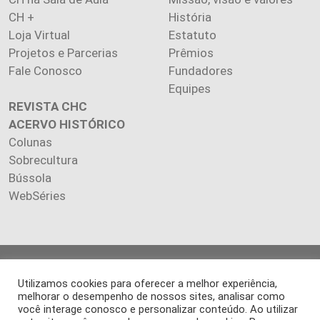
CH +
História
Loja Virtual
Estatuto
Projetos e Parcerias
Prêmios
Fale Conosco
Fundadores
Equipes
REVISTA CHC
ACERVO HISTÓRICO
Colunas
Sobrecultura
Bússola
WebSéries
Copyright 2026 INSTITUTO CIÊNCIA HOJE. Todos os direitos
Utilizamos cookies para oferecer a melhor experiência,
reservados.
melhorar o desempenho de nossos sites, analisar como
Os artigos publicados na revista refletem exclusivamente a
você interage conosco e personalizar conteúdo. Ao utilizar
opinião de seus autores.