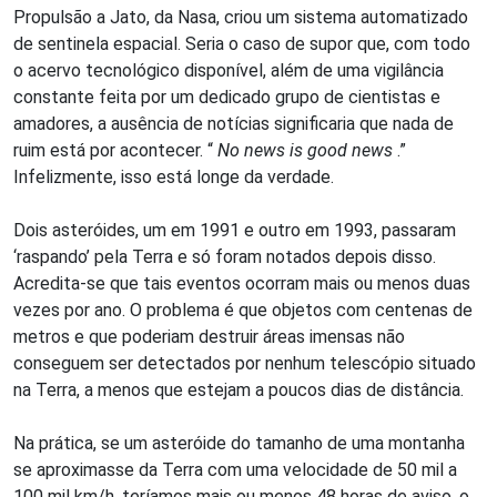
Propulsão a Jato, da Nasa, criou um sistema automatizado
de sentinela espacial. Seria o caso de supor que, com todo
o acervo tecnológico disponível, além de uma vigilância
constante feita por um dedicado grupo de cientistas e
amadores, a ausência de notícias significaria que nada de
ruim está por acontecer. “
No news is good news
.”
Infelizmente, isso está longe da verdade.
Dois asteróides, um em 1991 e outro em 1993, passaram
‘raspando’ pela Terra e só foram notados depois disso.
Acredita-se que tais eventos ocorram mais ou menos duas
vezes por ano. O problema é que objetos com centenas de
metros e que poderiam destruir áreas imensas não
conseguem ser detectados por nenhum telescópio situado
na Terra, a menos que estejam a poucos dias de distância.
Na prática, se um asteróide do tamanho de uma montanha
se aproximasse da Terra com uma velocidade de 50 mil a
100 mil km/h, teríamos mais ou menos 48 horas de aviso, o