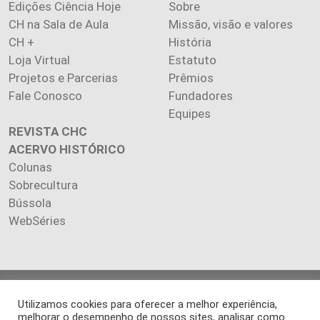
Edições Ciência Hoje
Sobre
CH na Sala de Aula
Missão, visão e valores
CH +
História
Loja Virtual
Estatuto
Projetos e Parcerias
Prêmios
Fale Conosco
Fundadores
Equipes
REVISTA CHC
ACERVO HISTÓRICO
Colunas
Sobrecultura
Bússola
WebSéries
Copyright 2026 INSTITUTO CIÊNCIA HOJE. Todos os direitos
Utilizamos cookies para oferecer a melhor experiência,
reservados.
melhorar o desempenho de nossos sites, analisar como