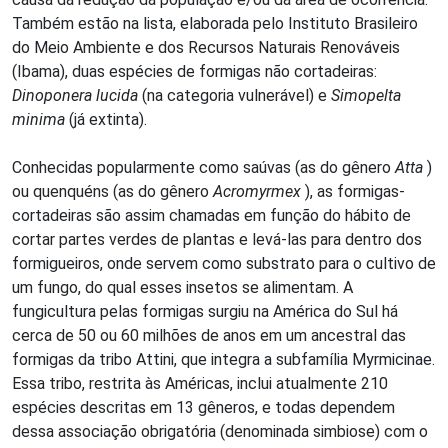
Também estão na lista, elaborada pelo Instituto Brasileiro
do Meio Ambiente e dos Recursos Naturais Renováveis
(Ibama), duas espécies de formigas não cortadeiras:
Dinoponera lucida
(na categoria vulnerável) e
Simopelta
minima
(já extinta).
Conhecidas popularmente como saúvas (as do gênero
Atta
)
ou quenquéns (as do gênero
Acromyrmex
), as formigas-
cortadeiras são assim chamadas em função do hábito de
cortar partes verdes de plantas e levá-las para dentro dos
formigueiros, onde servem como substrato para o cultivo de
um fungo, do qual esses insetos se alimentam. A
fungicultura pelas formigas surgiu na América do Sul há
cerca de 50 ou 60 milhões de anos em um ancestral das
formigas da tribo Attini, que integra a subfamília Myrmicinae.
Essa tribo, restrita às Américas, inclui atualmente 210
espécies descritas em 13 gêneros, e todas dependem
dessa associação obrigatória (denominada simbiose) com o