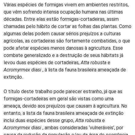
Várias espécies de formigas vivem em ambientes restritos,
que vêm sofrendo intensa ocupação humana nas últimas
décadas. Entre elas estão formigas-cortadeiras, assim
chamadas pelo hábito de cortar as folhas das plantas. Como
algumas delas podem causar sérios prejuízos a culturas
agrícolas, as cortadeiras são fortemente combatidas, o que
pode afetar espécies menos danosas à agricultura. Esse
combate generalizado e a destruição de seus hábitats já
levou duas espécies de cortadeiras,
Atta robusta
e
Acromyrmex diasi
, à lista da fauna brasileira ameaçada de
extinção.
O título deste trabalho pode parecer estranho, já que as
formigas-cortadeiras em geral são vistas como uma
ameaça, devido aos prejuízos que causam à agricultura. No
entanto, a lista da fauna brasileira ameaçada de extinção
inclui duas espécies desse grupo,
Atta robusta
e
Acromyrmex diasi
, ambas consideradas ‘vulneráveis’, por
causa da redução da população e/ou da área de ocorrência.