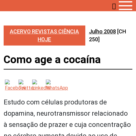
ACERVO REVISTAS CIÊNCIA
Julho 2008
[CH
HOJE
250]
Como age a cocaína
Estudo com células produtoras de
dopamina, neurotransmissor relacionado
à sensação de prazer e cuja concentração
no cérebro aumenta devido ao uso de