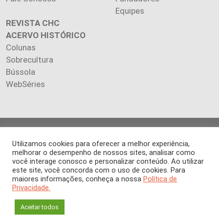
Equipes
REVISTA CHC
ACERVO HISTÓRICO
Colunas
Sobrecultura
Bússola
WebSéries
Copyright 2026 INSTITUTO CIÊNCIA HOJE. Todos os direitos
Utilizamos cookies para oferecer a melhor experiência,
reservados.
melhorar o desempenho de nossos sites, analisar como
Os artigos publicados na revista refletem exclusivamente a
você interage conosco e personalizar conteúdo. Ao utilizar
opinião de seus autores.
este site, você concorda com o uso de cookies. Para
É proibida a reprodução, integral ou parcial, do conteúdo (imagens
maiores informações, conheça a nossa
Política de
e textos) sem prévia autorização.
Privacidade.
Aceitar todos