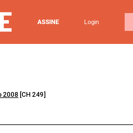
ASSINE
Login
o 2008
[CH 249]