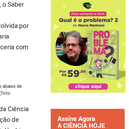
, o Saber
olvida por
ria
rceria com
 abaixo de
(foto:
da Ciência
ação de