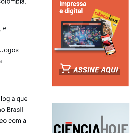
Colômbia,
, e
s Jogos
a
logia que
o Brasil.
reo com a