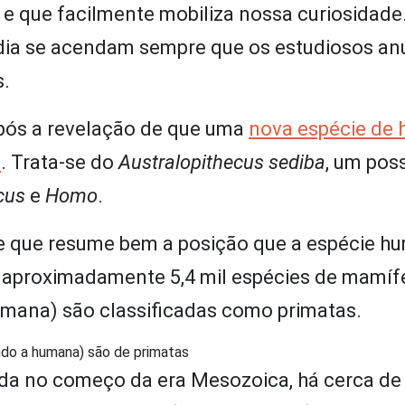
e que facilmente mobiliza nossa curiosidade
mídia se acendam sempre que os estudiosos a
s.
 após a revelação de que uma
nova espécie de
a
. Trata-se do
Australopithecus sediba
, um poss
ecus
e
Homo
.
se que resume bem a posição que a espécie h
 aproximadamente 5,4 mil espécies de mamíf
humana) são classificadas como primatas.
ndo a humana) são de primatas
ciada no começo da era Mesozoica, há cerca de