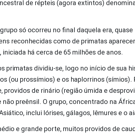
ancestral de répteis (agora extintos) denomi
 grupo só ocorreu no final daquela era, quase
agens reconhecidas como de primatas aparec
, iniciada há cerca de 65 milhões de anos.
 primatas dividiu-se, logo no início de sua hi
nos (ou prossímios) e os haplorrinos (símios).
, providos de rinário (região úmida e desprov
 não preênsil. O grupo, concentrado na Áfric
ático, inclui lórises, gálagos, lêmures e o ai
médio e grande porte, muitos providos de cau