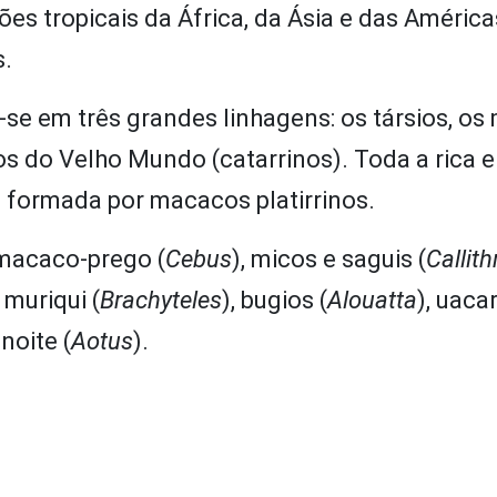
es tropicais da África, da Ásia e das América
s.
-se em três grandes linhagens: os társios, o
s do Velho Mundo (catarrinos). Toda a rica e
 é formada por macacos platirrinos.
 macaco-prego (
Cebus
), micos e saguis (
Callith
, muriqui (
Brachyteles
), bugios (
Alouatta
), uacar
noite (
Aotus
).