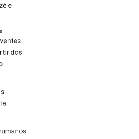
zé e
s
iventes
tir dos
o
us
ia
s humanos