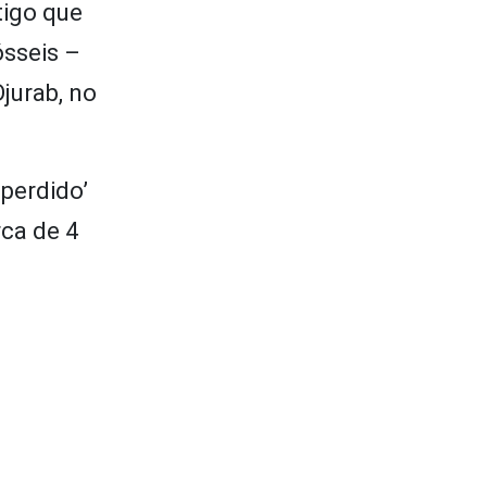
tigo que
ósseis –
jurab, no
 perdido’
rca de 4