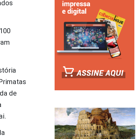
nados
 100
eram
stória
 Primatas
ida de
a
ai.
da