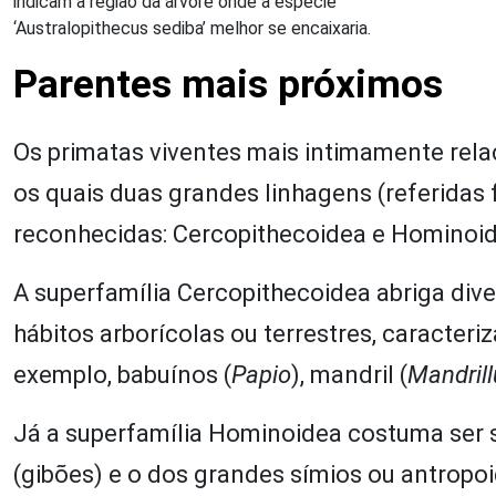
indicam a região da árvore onde a espécie
‘Australopithecus sediba’ melhor se encaixaria.
Parentes mais próximos
Os primatas viventes mais intimamente rela
os quais duas grandes linhagens (referida
reconhecidas: Cercopithecoidea e Hominoi
A superfamília Cercopithecoidea abriga dive
hábitos arborícolas ou terrestres, caracteri
exemplo, babuínos (
Papio
), mandril (
Mandrill
Já a superfamília Hominoidea costuma ser 
(gibões) e o dos grandes símios ou antropoi