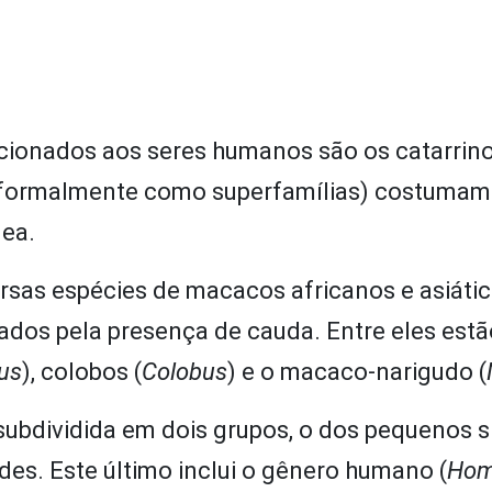
cionados aos seres humanos são os catarrino
s formalmente como superfamílias) costumam
dea.
rsas espécies de macacos africanos e asiátic
zados pela presença de cauda. Entre eles estã
us
), colobos (
Colobus
) e o macaco-narigudo (
subdividida em dois grupos, o dos pequenos s
des. Este último inclui o gênero humano (
Ho