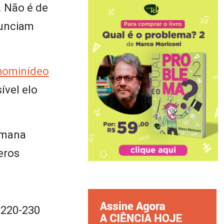
. Não é de
nunciam
 hominídeo
ível elo
umana
eros
 220-230