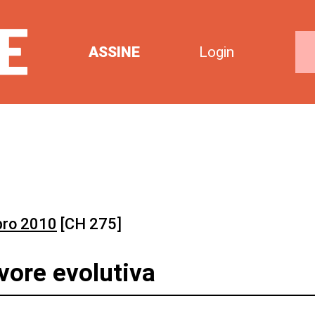
ASSINE
Login
bro 2010
[CH 275]
ore evolutiva