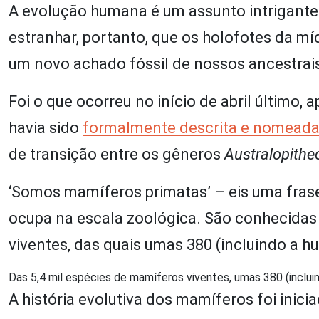
A evolução humana é um assunto intrigante 
estranhar, portanto, que os holofotes da 
um novo achado fóssil de nossos ancestrai
Foi o que ocorreu no início de abril último,
havia sido
formalmente descrita e nomead
de transição entre os gêneros
Australopith
‘Somos mamíferos primatas’ – eis uma fra
ocupa na escala zoológica. São conhecidas
viventes, das quais umas 380 (incluindo a 
Das 5,4 mil espécies de mamíferos viventes, umas 380 (inclui
A história evolutiva dos mamíferos foi ini