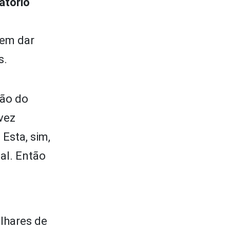
atório
vem dar
s.
são do
 vez
Esta, sim,
al. Então
ilhares de