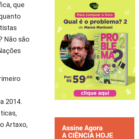
ica, que
 quanto
tistas
a? Não são
 Nações
primeiro
ra 2014.
ticas,
lo Artaxo,