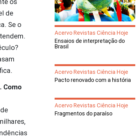
nte os
el de
ca. Se o
Acervo Revistas Ciência Hoje
ntendem.
Ensaios de interpretação do
Brasil
éculo?
basam
ica.
Acervo Revistas Ciência Hoje
Pacto renovado com a história
s. Como
Acervo Revistas Ciência Hoje
 de
Fragmentos do paraíso
milhares,
endências