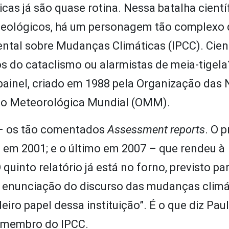
s já são quase rotina. Nessa batalha científ
ideológicos, há um personagem tão complexo
ntal sobre Mudanças Climáticas (IPCC). Cien
os do cataclismo ou alarmistas de meia-tigel
 painel, criado em 1988 pela Organização das
ão Meteorológica Mundial (OMM).
C – os tão comentados
Assessment reports
. O 
o em 2001; e o último em 2007 – que rendeu à
quinto relatório já está no forno, previsto pa
a enunciação do discurso das mudanças climá
iro papel dessa instituição”. É o que diz Pau
e membro do IPCC.