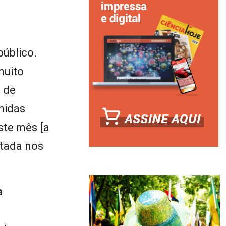
público.
muito
s de
nidas
ste mês [a
etada nos
a