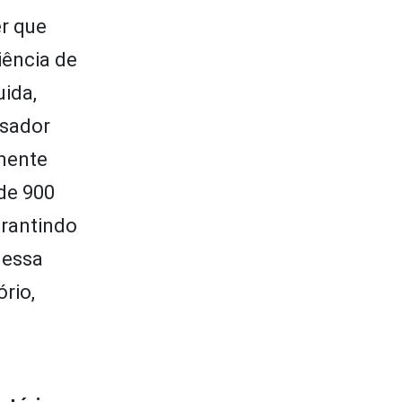
er que
iência de
uida,
isador
mente
 de 900
arantindo
 essa
rio,