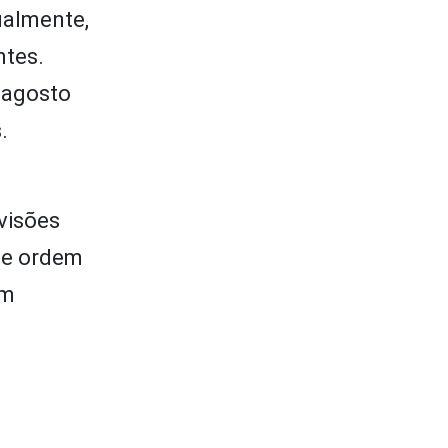
ualmente,
ntes.
 agosto
.
visões
de ordem
em