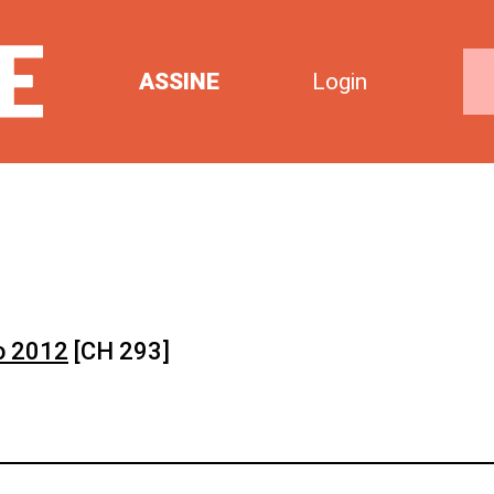
ASSINE
Login
o 2012
[CH 293]