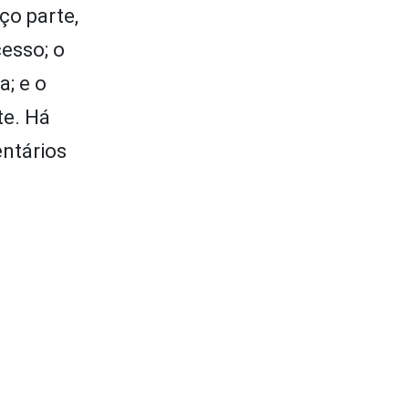
ço parte,
cesso; o
; e o
te. Há
entários