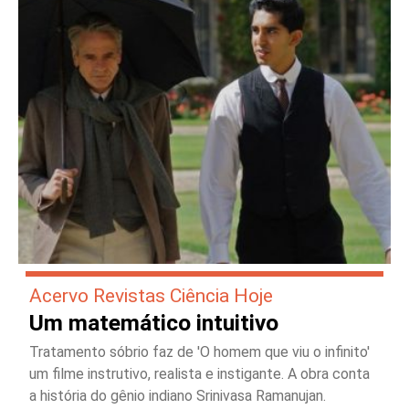
Acervo Revistas Ciência Hoje
Um matemático intuitivo
Tratamento sóbrio faz de 'O homem que viu o infinito'
um filme instrutivo, realista e instigante. A obra conta
a história do gênio indiano Srinivasa Ramanujan.