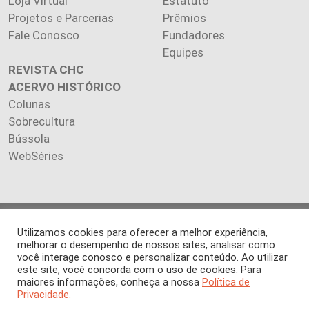
Loja Virtual
Estatuto
Projetos e Parcerias
Prêmios
Fale Conosco
Fundadores
Equipes
REVISTA CHC
ACERVO HISTÓRICO
Colunas
Sobrecultura
Bússola
WebSéries
Copyright 2026 INSTITUTO CIÊNCIA HOJE. Todos os direitos
Utilizamos cookies para oferecer a melhor experiência,
reservados.
melhorar o desempenho de nossos sites, analisar como
Os artigos publicados na revista refletem exclusivamente a
você interage conosco e personalizar conteúdo. Ao utilizar
este site, você concorda com o uso de cookies. Para
opinião de seus autores.
maiores informações, conheça a nossa
Política de
É proibida a reprodução, integral ou parcial, do conteúdo (imagens
Privacidade.
e textos) sem prévia autorização.