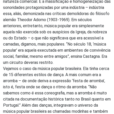
natureza comercial. É a massificação e homogeneização das
sonoridades protagonizadas por uma indústria – indústria
essa, aliás, demonizada nas críticas demolidoras do filósofo
alemão Theodor Adorno (1903-1969). Em séculos
anteriores, entretanto, música popular era simplesmente
aquela não exercida sob os auspícios da Igreja, da nobreza
ou do Estado – o que não significava que era acessível a
camadas, digamos, mais populares. “No século 18, ‘música
popular’ era aquela executada em ambientes de convivência
social, familiar, mesmo entre amigos”, ensina Castagna. Era
um circuito deveras restrito.
Vejamos o caso da música popular brasileira. Ela tinha cerca
de 15 diferentes estilos de dança. A mais comum era a
arromba – de onde deriva a expressão ‘festa de arromba’,
isto é, festa onde se dança o ritmo da arromba. “Não
sabemos como é essa coreografia, mas a arromba é muito
citada na documentação histórica tanto no Brasil quanto em
Portugal.” Além das danças, integravam o universo da
música popular brasileira as chamadas modinhas e também