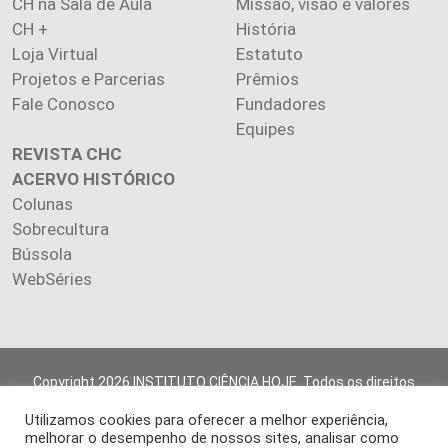
CH na Sala de Aula
Missão, visão e valores
CH +
História
Loja Virtual
Estatuto
Projetos e Parcerias
Prêmios
Fale Conosco
Fundadores
Equipes
REVISTA CHC
ACERVO HISTÓRICO
Colunas
Sobrecultura
Bússola
WebSéries
Copyright 2026 INSTITUTO CIÊNCIA HOJE. Todos os direitos
reservados.
Utilizamos cookies para oferecer a melhor experiência,
Os artigos publicados na revista refletem exclusivamente a
melhorar o desempenho de nossos sites, analisar como
opinião de seus autores.