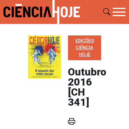
EDIÇÕES
CIÊNCIA
HOJE
Outubro
2016
[CH
341]