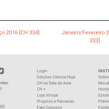
o 2016 [CH 334]
Janeiro/Fevereiro 
333]
Login
INST
Edições Ciência Hoje
Sobre
ndas:
CH na Sala de Aula
Missã
9
CH +
Histó
Loja Virtual
Estat
Projetos e Parcerias
Prêm
560
Fale Conosco
Fund