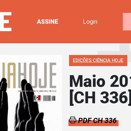
ASSINE
Login
EDIÇÕES CIÊNCIA HOJE
Maio 20
[CH 336
PDF CH 336