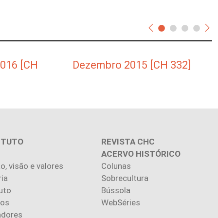
2016 [CH
Dezembro 2015 [CH 332]
ITUTO
REVISTA CHC
ACERVO HISTÓRICO
o, visão e valores
Colunas
ria
Sobrecultura
uto
Bússola
ios
WebSéries
adores