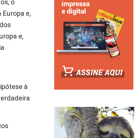
os, o
 Europa e,
 dos
uropa e,
ia
ipótese à
verdadeira
los