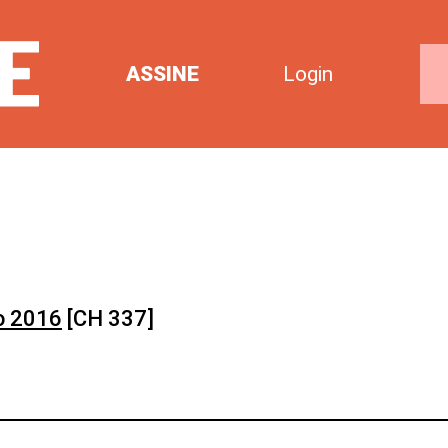
ASSINE
Login
o 2016
[CH 337]