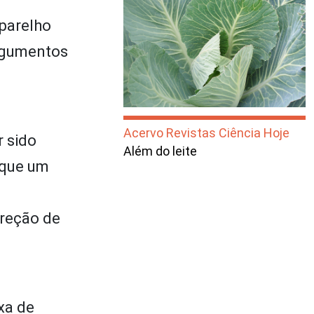
parelho
argumentos
Acervo Revistas Ciência Hoje
r sido
Além do leite
 que um
creção de
xa de