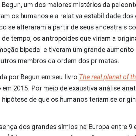
Begun, um dos maiores mistérios da paleonto
ram os humanos e a relativa estabilidade dos
o se alteraram a partir de seus ancestrais c
de tempo, os antropoides que viriam a origin
moção bipedal e tiveram um grande aumento
outros membros da ordem dos primatas.
zida por Begun em seu livro
The real planet of t
 em 2015. Por meio de exaustiva análise ana
a hipótese de que os humanos teriam se origi
esença dos grandes símios na Europa entre 9 e