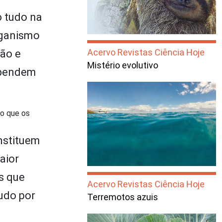
o tudo na
rganismo
Acervo Revistas Ciência Hoje
ção e
Mistério evolutivo
dependem
o que os
nstituem
aior
s que
Acervo Revistas Ciência Hoje
udo por
Terremotos azuis