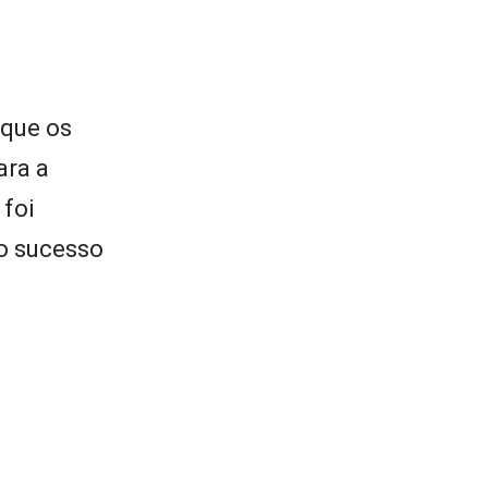
 que os
ara a
foi
so sucesso