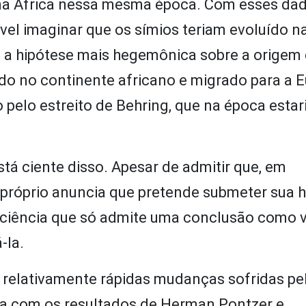
 na África nessa mesma época. Com esses dad
vel imaginar que os símios teriam evoluído na
ia a hipótese mais hegemônica sobre a origem
do no continente africano e migrado para a E
pelo estreito de Behring, que na época estar
stá ciente disso. Apesar de admitir que, em
e próprio anuncia que pretende submeter sua h
 ciência que só admite uma conclusão como 
-la.
s relativamente rápidas mudanças sofridas pe
ra com os resultados de Herman Pontzer e