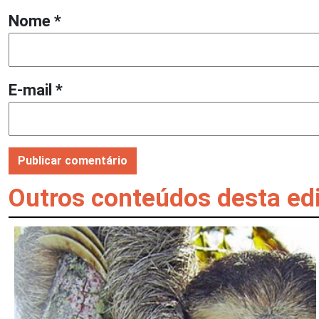
Nome
*
E-mail
*
Outros conteúdos desta ed