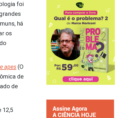
logia foi
 grandes
omuns, há
ar os
 do
he apes
(O
tômica de
nado de
 12,5