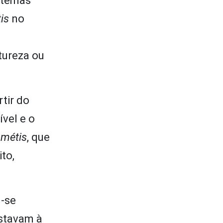
stemas
is
no
tureza ou
tir do
ível e o
a
métis
, que
to,
-se
estavam à