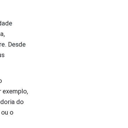
ndade
a,
re. Desde
us
o
r exemplo,
edoria do
 ou o