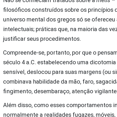
Não se conheciam tratados sobre a
métis
– 
filosóficos construídos sobre os princípios 
universo mental dos gregos só se ofereceu à
intelectuais; práticas que, na maioria das 
justificar seus procedimentos.
Compreende-se, portanto, por que o pensame
século 4 a.C. estabelecendo uma dicotomia rad
sensível, deslocou para suas margens (ou s
combinava habilidade da mão, faro, sagacida
fingimento, desembaraço, atenção vigilant
Além disso, como esses comportamentos int
normalmente a realidades fugazes, móveis,