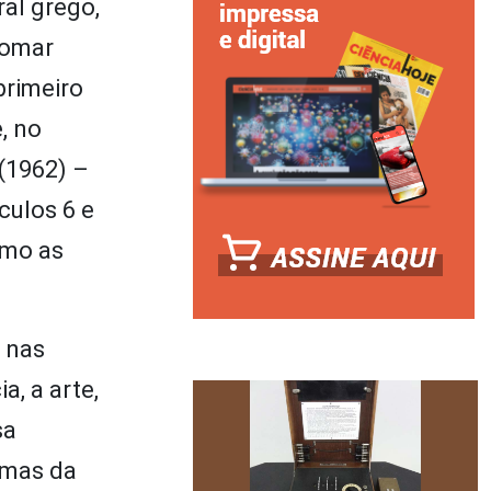
ral grego,
tomar
primeiro
, no
(1962) –
culos 6 e
omo as
 nas
a, a arte,
sa
rmas da