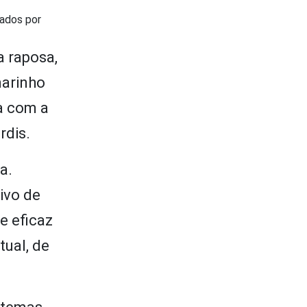
rados por
a raposa,
marinho
da com a
rdis.
a.
ivo de
e eficaz
ual, de