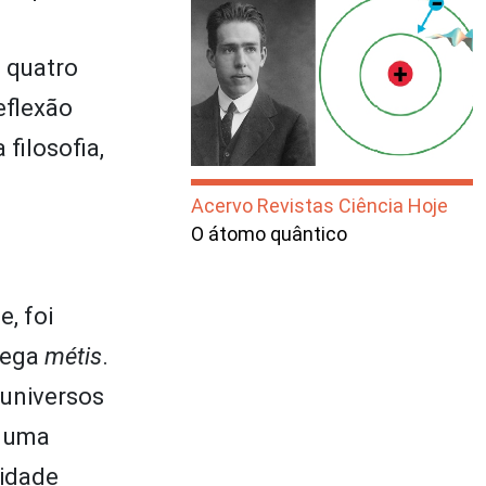
s quatro
eflexão
 filosofia,
Acervo Revistas Ciência Hoje
O átomo quântico
, foi
rega
métis
.
 universos
a uma
lidade