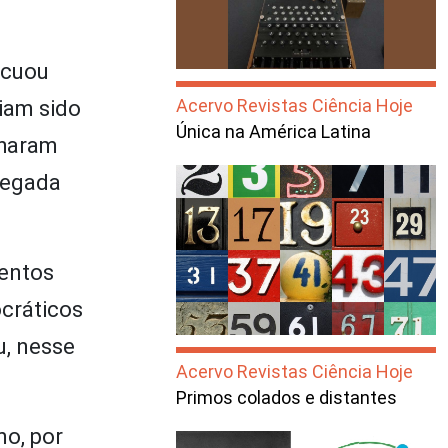
ecuou
Acervo Revistas Ciência Hoje
viam sido
Única na América Latina
nharam
chegada
mentos
cráticos
u, nesse
Acervo Revistas Ciência Hoje
Primos colados e distantes
mo, por