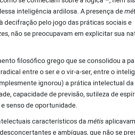
como se conheciam sobre a lógica –, nem si
dessa inteligência ardilosa. A presença de
mét
 decifração pelo jogo das práticas sociais e
vezes, não se preocupavam em explicitar sua na
nto filosófico grego que se consolidou a par
ical entre o ser e o vir-a-ser, entre o intelig
implesmente ignorou) a prática intelectual d
de, capacidade de previsão, sutileza de espíri
e e senso de oportunidade.
electuais característicos da
métis
aplicavam
 desconcertantes e ambíguas, que não se pr