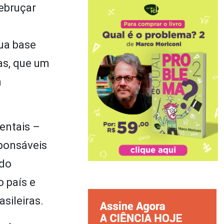
debruçar
sua base
as, que um
a
.
entais –
sponsáveis
 do
o país e
sileiras.