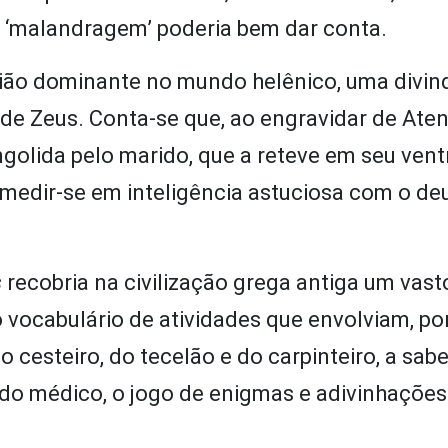
mo ‘malandragem’ poderia bem dar conta.
igião dominante no mundo helênico, uma divi
 de Zeus. Conta-se que, ao engravidar de Aten
golida pelo marido, que a reteve em seu vent
medir-se em inteligência astuciosa com o de
s
recobria na civilização grega antiga um vast
o vocabulário de atividades que envolviam, po
o cesteiro, do tecelão e do carpinteiro, a sab
o do médico, o jogo de enigmas e adivinhações