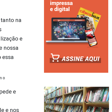
 tanto na
s
lização e
de nossa
o essa
m o
ípede e
le e nos