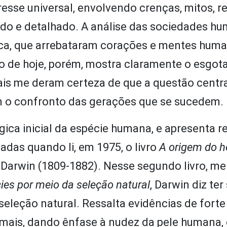
sse universal, envolvendo crenças, mitos, re
o e detalhado. A análise das sociedades h
ica, que arrebataram corações e mentes hum
do de hoje, porém, mostra claramente o esgo
ais me deram certeza de que a questão centra
m o confronto das gerações que se sucedem.
ica inicial da espécie humana, e apresenta r
adas quando li, em 1975, o livro
A origem do 
es Darwin (1809-1882). Nesse segundo livro, m
ies por meio da seleção natural
, Darwin diz ter
seleção natural. Ressalta evidências de forte
mais, dando ênfase à nudez da pele humana, 