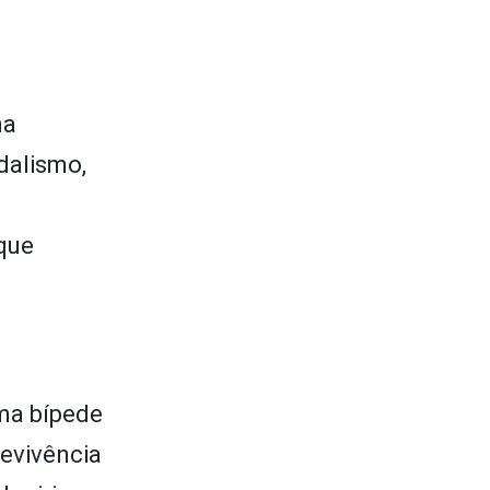
ma
dalismo,
que
rma bípede
revivência