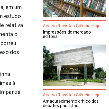
na, em um
Um estudo
e relativa
Acervo Revistas Ciência Hoje
Impressões do mercado
umenta o
editorial
ocorreu
sexo dos
linha
ximas à
chimpanzé
Acervo Revistas Ciência Hoje
Amadurecimento crítico dos
debates paulistas