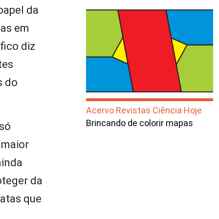
papel da
das em
fico diz
tes
s do
Acervo Revistas Ciência Hoje
Brincando de colorir mapas
 só
 maior
ainda
oteger da
matas que