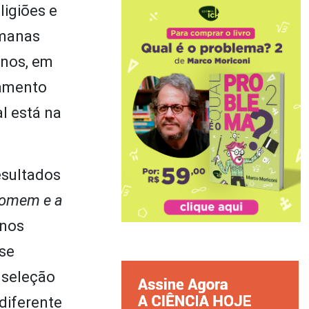
ligiões e
umanas
anos, em
tamento
l está na
esultados
homem e a
enos
 se
 seleção
diferente