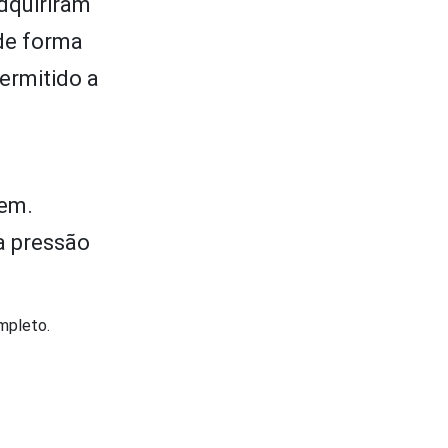
dquiriram
de forma
ermitido a
s
rem.
ma pressão
ompleto.