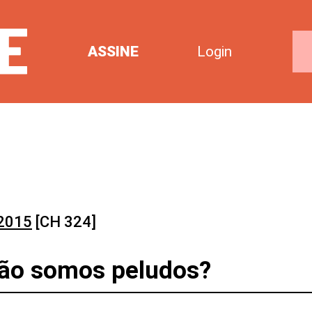
ASSINE
Login
 2015
[CH 324]
não somos peludos?