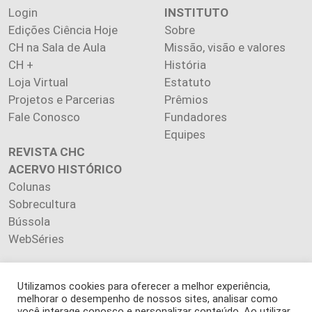
Login
INSTITUTO
Edições Ciência Hoje
Sobre
CH na Sala de Aula
Missão, visão e valores
CH +
História
Loja Virtual
Estatuto
Projetos e Parcerias
Prêmios
Fale Conosco
Fundadores
Equipes
REVISTA CHC
ACERVO HISTÓRICO
Colunas
Sobrecultura
Bússola
WebSéries
Utilizamos cookies para oferecer a melhor experiência,
melhorar o desempenho de nossos sites, analisar como
Copyright 2026 INSTITUTO CIÊNCIA HOJE. Todos os direitos
você interage conosco e personalizar conteúdo. Ao utilizar