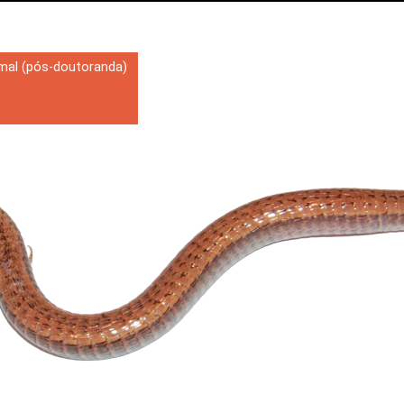
imal (pós-doutoranda)
s