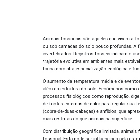
Animais fossoriais são aqueles que vivem a to
ou sob camadas do solo pouco profundas. A fo
invertebrados. Registros fósseis indicam o u
trajetória evolutiva em ambientes mais estáv
fauna com alta especialização ecológica e fun
O aumento da temperatura média e de eventos
além da estrutura do solo. Fenômenos como e
processos fisiológicos como reprodução, dig
de fontes externas de calor para regular sua 
(cobra-de-duas-cabeças) e anfíbios, que apre
mais restritas do que animais na superfície.
Com distribuição geográfica limitada, animais
fossorial. Esta
pode ser influenciada pela estr