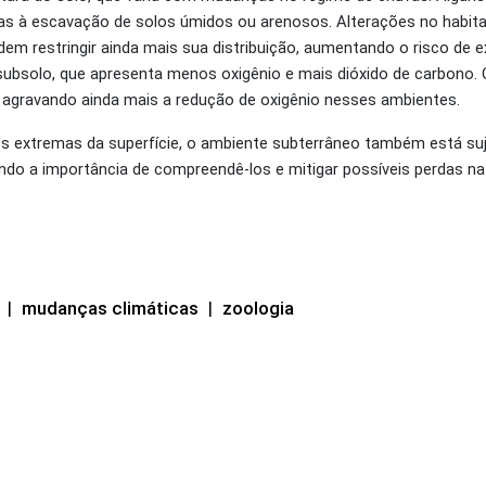
as à escavação de solos úmidos ou arenosos. Alterações no habit
m restringir ainda mais sua distribuição, aumentando o risco de ex
 subsolo, que apresenta menos oxigênio e mais dióxido de carbono.
a, agravando ainda mais a redução de oxigênio nesses ambientes.
es extremas da superfície, o ambiente subterrâneo também está suj
do a importância de compreendê-los e mitigar possíveis perdas na
|
mudanças climáticas
|
zoologia