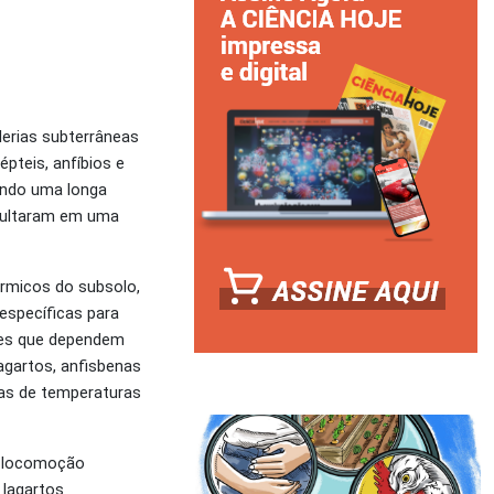
lerias subterrâneas
pteis, anfíbios e
ando uma longa
esultaram em uma
rmicos do subsolo,
specíficas para
les que dependem
agartos, anfisbenas
xas de temperaturas
da locomoção
 lagartos