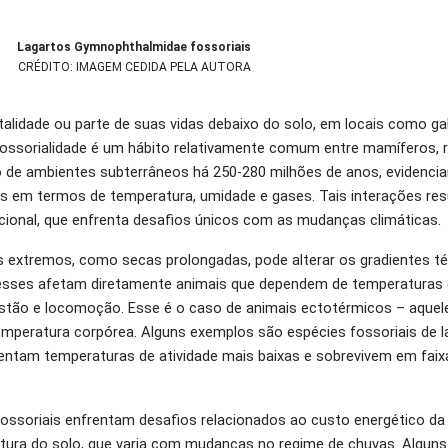
Lagartos Gymnophthalmidae fossoriais
CRÉDITO: IMAGEM CEDIDA PELA AUTORA
talidade ou parte de suas vidas debaixo do solo, em locais como ga
ssorialidade é um hábito relativamente comum entre mamíferos, ré
so de ambientes subterrâneos há 250-280 milhões de anos, evidenci
eis em termos de temperatura, umidade e gases. Tais interações r
cional, que enfrenta desafios únicos com as mudanças climáticas.
 extremos, como secas prolongadas, pode alterar os gradientes té
sses afetam diretamente animais que dependem de temperaturas e
estão e locomoção. Esse é o caso de animais ectotérmicos – aque
temperatura corpórea. Alguns exemplos são espécies fossoriais de l
sentam temperaturas de atividade mais baixas e sobrevivem em fai
 fossoriais enfrentam desafios relacionados ao custo energético 
utura do solo, que varia com mudanças no regime de chuvas. Alguns