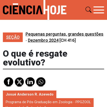
Pequenas perguntas, grandes questões
SEÇÃO
-
Dezembro 2024
[CH 416]
O que é resgate
evolutivo?
Josué Anderson R. Azevedo
Programa de Pós-Graduação em Zoologia - PPGZOOL