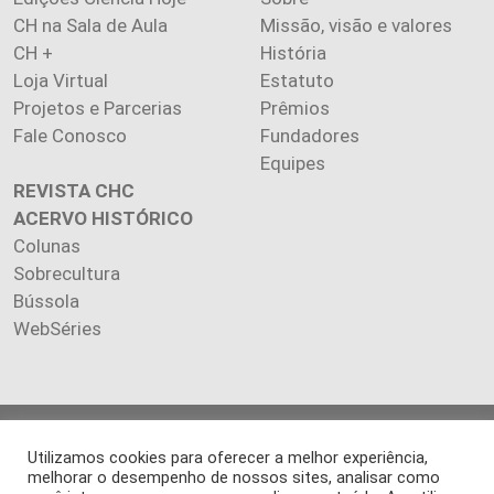
CH na Sala de Aula
Missão, visão e valores
CH +
História
Loja Virtual
Estatuto
Projetos e Parcerias
Prêmios
Fale Conosco
Fundadores
Equipes
REVISTA CHC
ACERVO HISTÓRICO
Colunas
Sobrecultura
Bússola
WebSéries
Copyright 2026 INSTITUTO CIÊNCIA HOJE. Todos os direitos
Utilizamos cookies para oferecer a melhor experiência,
reservados.
melhorar o desempenho de nossos sites, analisar como
Os artigos publicados na revista refletem exclusivamente a