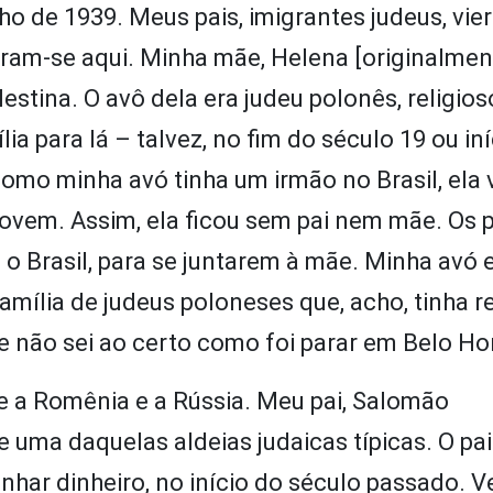
ho de 1939. Meus pais, imigrantes judeus, vie
eram-se aqui. Minha mãe, Helena [originalmen
lestina. O avô dela era judeu polonês, religios
ia para lá – talvez, no fim do século 19 ou in
omo minha avó tinha um irmão no Brasil, ela 
jovem. Assim, ela ficou sem pai nem mãe. Os 
 Brasil, para se juntarem à mãe. Minha avó e
mília de judeus poloneses que, acho, tinha r
 não sei ao certo como foi parar em Belo Ho
re a Romênia e a Rússia. Meu pai, Salomão
 uma daquelas aldeias judaicas típicas. O pai
anhar dinheiro, no início do século passado. 