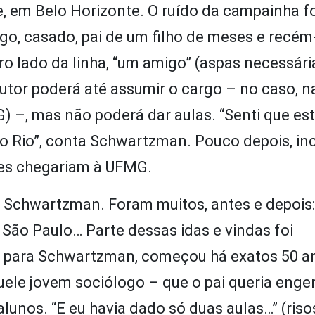
te, em Belo Horizonte. O ruído da campainha fo
o, casado, pai de um filho de meses e recé
 lado da linha, “um amigo” (aspas necessária
tor poderá até assumir o cargo – no caso, n
) –, mas não poderá dar aulas. “Senti que es
a o Rio”, conta Schwartzman. Pouco depois, i
ões chegariam à UFMG.
 Schwartzman. Foram muitos, antes e depois:
, São Paulo… Parte dessas idas e vindas foi
ue, para Schwartzman, começou há exatos 50 a
quele jovem sociólogo – que o pai queria enge
lunos. “E eu havia dado só duas aulas…” (riso