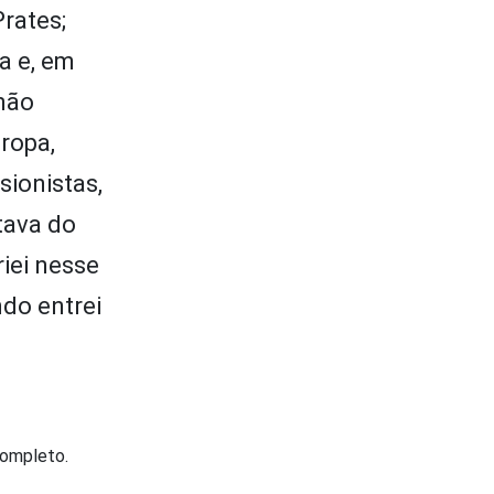
rates;
a e, em
 não
uropa,
sionistas,
stava do
iei nesse
ndo entrei
completo.