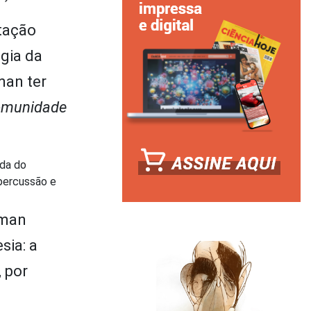
tação
ogia da
man ter
omunidade
oda do
epercussão e
zman
sia: a
, por