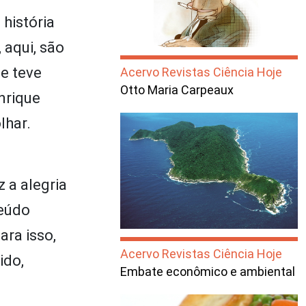
 história
 aqui, são
se teve
Acervo Revistas Ciência Hoje
Otto Maria Carpeaux
nrique
lhar.
 a alegria
teúdo
ara isso,
Acervo Revistas Ciência Hoje
ido,
Embate econômico e ambiental