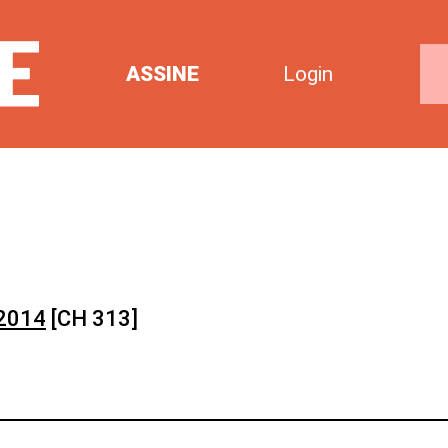
ASSINE
Login
 2014
[CH 313]