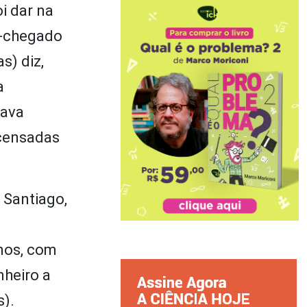
i dar na
m-chegado
s) diz,
a
tava
ncensadas
 Santiago,
nos, com
nheiro a
s).