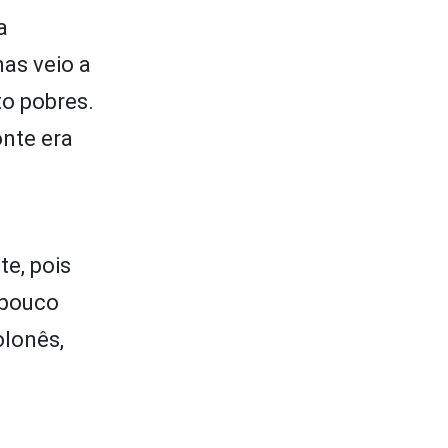
a
mas veio a
to pobres.
onte era
e, pois
 pouco
olonês,