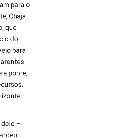
ram para o
te, Chaja
o, que
ício do
veio para
parentes
ra pobre,
ecursos.
rizonte.
 dele –
Vendeu