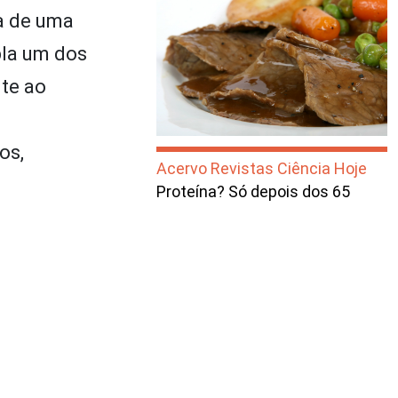
ta de uma
pla um dos
te ao
a
os,
Acervo Revistas Ciência Hoje
Proteína? Só depois dos 65