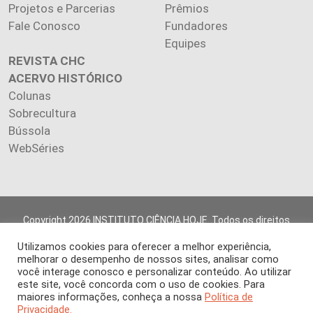
Projetos e Parcerias
Prêmios
Fale Conosco
Fundadores
Equipes
REVISTA CHC
ACERVO HISTÓRICO
Colunas
Sobrecultura
Bússola
WebSéries
Copyright 2026 INSTITUTO CIÊNCIA HOJE. Todos os direitos
reservados.
Utilizamos cookies para oferecer a melhor experiência,
Os artigos publicados na revista refletem exclusivamente a
melhorar o desempenho de nossos sites, analisar como
opinião de seus autores.
você interage conosco e personalizar conteúdo. Ao utilizar
É proibida a reprodução, integral ou parcial, do conteúdo (imagens
este site, você concorda com o uso de cookies. Para
e textos) sem prévia autorização.
maiores informações, conheça a nossa
Política de
Privacidade.