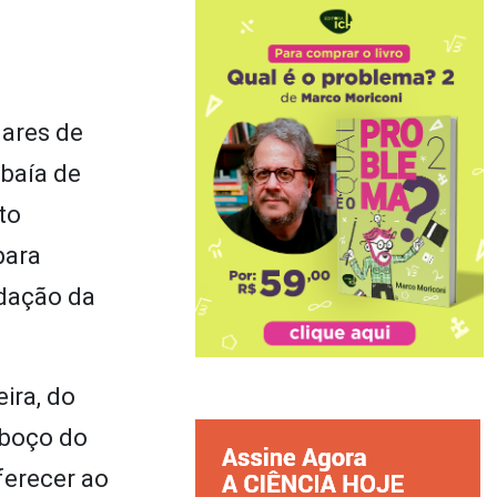
lares de
baía de
to
para
ndação da
ira, do
boço do
ferecer ao