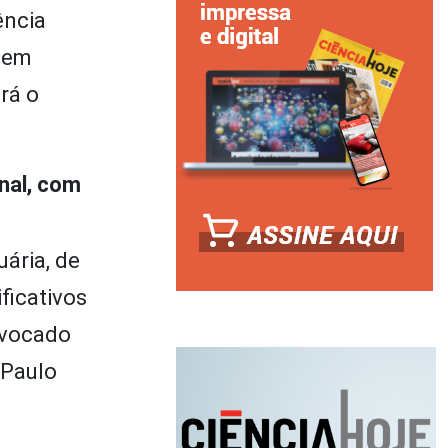
ência
á em
rá o
nal, com
uária, de
ficativos
ivocado
 Paulo