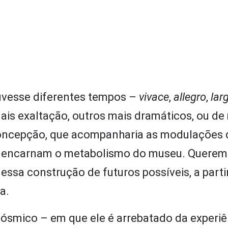
ouvesse diferentes tempos –
vivace
,
allegro
,
lar
s exaltação, outros mais dramáticos, ou de
concepção, que acompanharia as modulações d
ue encarnam o metabolismo do museu. Quere
e essa construção de futuros possíveis, a part
a.
cósmico – em que ele é arrebatado da experiê