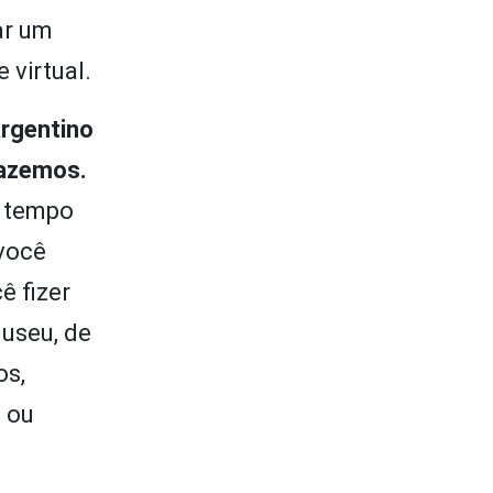
ar um
 virtual.
argentino
fazemos.
e tempo
você
ê fizer
museu, de
os,
 ou