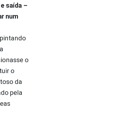
 e saída –
ar num
 pintando
da
sionasse o
uir o
toso da
ado pela
reas