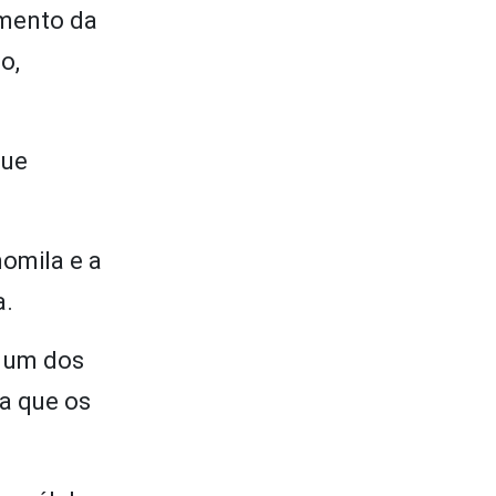
umento da
o,
que
momila e a
a.
a um dos
a que os