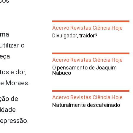
icos
Acervo Revistas Ciência Hoje
sma
Divulgador, traidor?
tilizar o
eça.
Acervo Revistas Ciência Hoje
O pensamento de Joaquim
os e dor,
Nabuco
de Moraes.
Acervo Revistas Ciência Hoje
ção de
Naturalmente descafeinado
lidade
depressão.