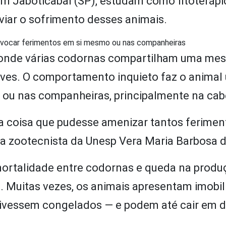
 em Jaboticabal (SP), estudam como fitoteráp
ar o sofrimento desses animais.
provocar ferimentos em si mesmo ou nas companheiras
s, onde várias codornas compartilham uma me
ves. O comportamento inquieto faz o animal u
 ou nas companheiras, principalmente na cab
 coisa que pudesse amenizar tantos feriment
a zootecnista da Unesp Vera Maria Barbosa 
ortalidade entre codornas e queda na produ
s. Muitas vezes, os animais apresentam imobi
tivessem congelados — e podem até cair em 