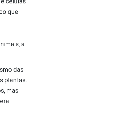
 e células
ico que
nimais, a
ismo das
s plantas.
os, mas
Vera