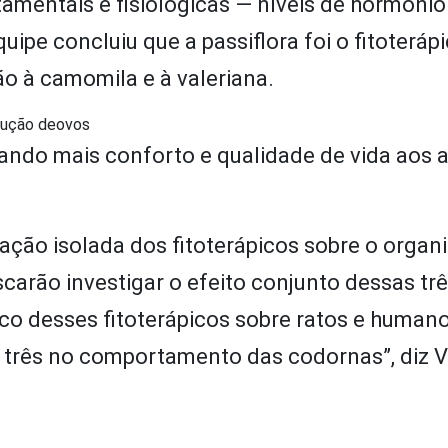
amentais e fisiológicas — níveis de hormônio
ipe concluiu que a passiflora foi o fitoteráp
o à camomila e à valeriana.
odução deovos
ando mais conforto e qualidade de vida aos a
ação isolada dos fitoterápicos sobre o organ
arão investigar o efeito conjunto dessas trê
gico desses fitoterápicos sobre ratos e human
s três no comportamento das codornas”, diz 