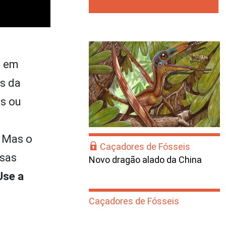
a em
és da
as ou
. Mas o
Caçadores de Fósseis
ssas
Novo dragão alado da China
Use a
Caçadores de Fósseis