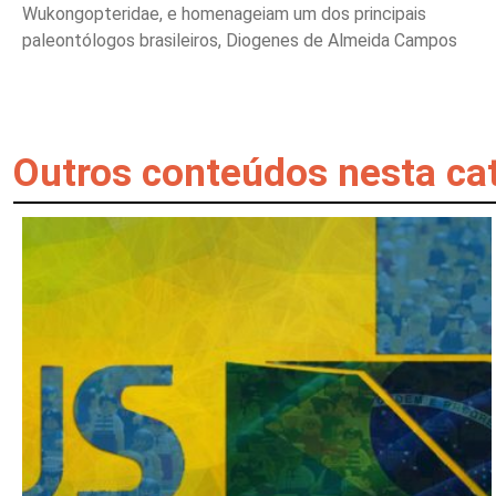
Wukongopteridae, e homenageiam um dos principais
paleontólogos brasileiros, Diogenes de Almeida Campos
Outros conteúdos nesta ca