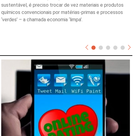
sustentável, é preciso trocar de vez materiais e produtos
químicos convencionais por matérias-primas e processos
‘verdes’ – a chamada economia ‘limpa’.