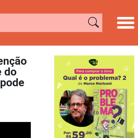
tenção
e do
 pode