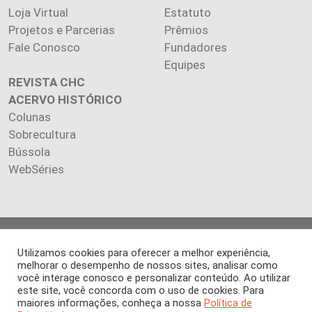
Loja Virtual
Estatuto
Projetos e Parcerias
Prêmios
Fale Conosco
Fundadores
Equipes
REVISTA CHC
ACERVO HISTÓRICO
Colunas
Sobrecultura
Bússola
WebSéries
Copyright 2026 INSTITUTO CIÊNCIA HOJE. Todos os direitos
Utilizamos cookies para oferecer a melhor experiência,
reservados.
melhorar o desempenho de nossos sites, analisar como
Os artigos publicados na revista refletem exclusivamente a
você interage conosco e personalizar conteúdo. Ao utilizar
opinião de seus autores.
este site, você concorda com o uso de cookies. Para
É proibida a reprodução, integral ou parcial, do conteúdo (imagens
maiores informações, conheça a nossa
Política de