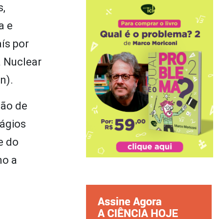
s,
a e
ís por
a Nuclear
n).
são de
tágios
e do
mo a