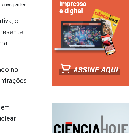
to nas partes
tiva, o
presente
uma
tado no
entrações
s em
uclear