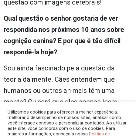
questão com imagens cerebrais!
Qual questão o senhor gostaria de ver
respondida nos próximos 10 anos sobre
cognição canina? E por que é tão difícil
respondê-la hoje?
Sou ainda fascinado pela questão da
teoria da mente. Cães entendem que
humanos ou outros animais têm uma
mente? Ou será que eles apenas leem
nosso comportamento? De modo similar,
Utilizamos cookies para oferecer a melhor experiência,
melhorar o desempenho de nossos sites, analisar como
você interage conosco e personalizar conteúdo. Ao utilizar
cães têm empatia pelas emoções
este site, você concorda com o uso de cookies. Para
maiores informações, conheça a nossa
Política de
humanas? Essas questões têm sido