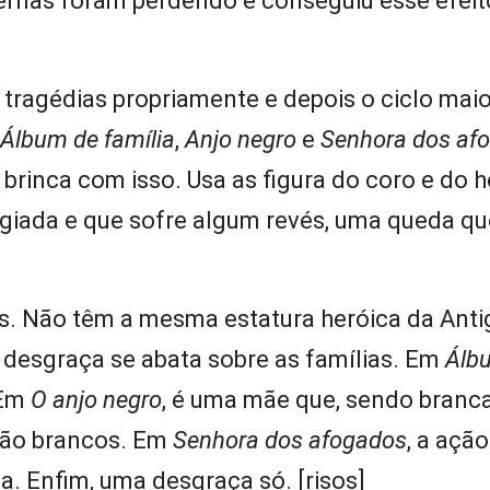
ernas foram perdendo e conseguiu esse efeit
s tragédias propriamente e depois o ciclo mai
Álbum de família
,
Anjo negro
e
Senhora dos af
 brinca com isso. Usa as figura do coro e do h
giada e que sofre algum revés, uma queda qu
s. Não têm a mesma estatura heróica da Anti
a desgraça se abata sobre as famílias. Em
Álb
 Em
O anjo negro
, é uma mãe que, sendo branc
são brancos. Em
Senhora dos afogados
, a açã
. Enfim, uma desgraça só. [risos]