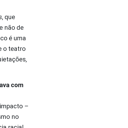
s
, que
 e não de
alco é uma
e o teatro
uietações,
sava com
 impacto –
ismo no
a racial.