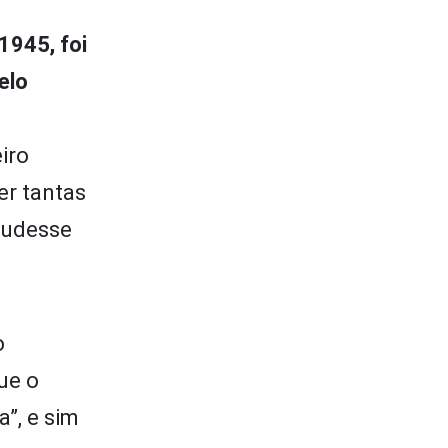
 1945, foi
elo
iro
er tantas
 pudesse
o
ue o
”, e sim