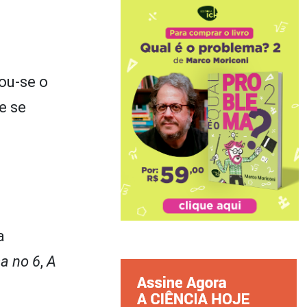
ou-se o
e se
a
a no 6
,
A