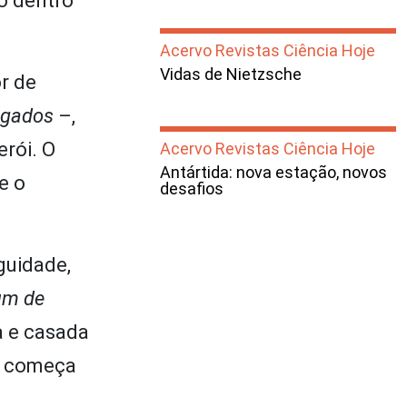
o dentro
Acervo Revistas Ciência Hoje
Vidas de Nietzsche
or de
ogados
–,
erói. O
Acervo Revistas Ciência Hoje
Antártida: nova estação, novos
e o
desafios
guidade,
um de
a e casada
o começa