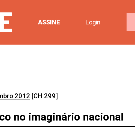
ASSINE
Login
mbro 2012
[CH 299]
co no imaginário nacional