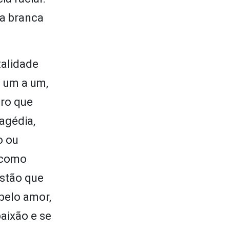
a branca
talidade
, um a um,
ro que
agédia,
o ou
e como
estão que
 pelo amor,
aixão e se