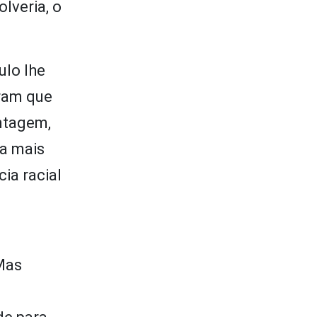
lveria, o
ulo lhe
eram que
ontagem,
ia mais
ia racial
Mas