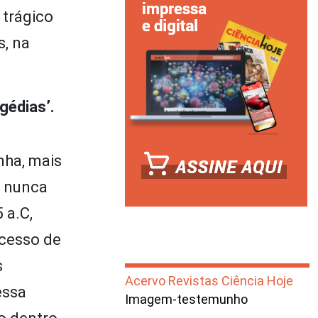
 trágico
s, na
gédias’.
nha, mais
e nunca
 a.C,
ocesso de
s
Acervo Revistas Ciência Hoje
essa
Imagem-testemunho