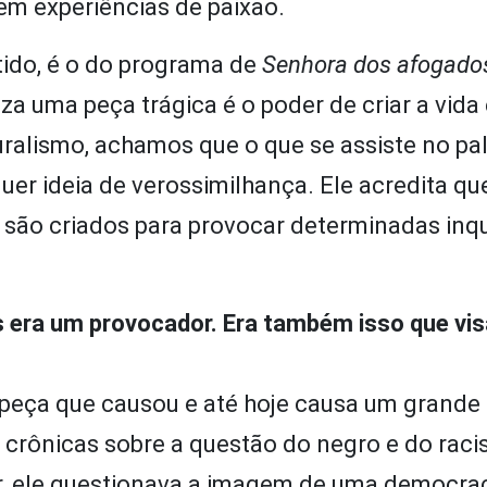
em experiências de paixão.
tido, é o do programa de
Senhora dos afogado
za uma peça trágica é o poder de criar a vida
aturalismo, achamos que o que se assiste no p
quer ideia de verossimilhança. Ele acredita qu
 são criados para provocar determinadas inq
es era um provocador. Era também isso que vi
peça que causou e até hoje causa um grande
crônicas sobre a questão do negro e do rac
, ele questionava a imagem de uma democraci