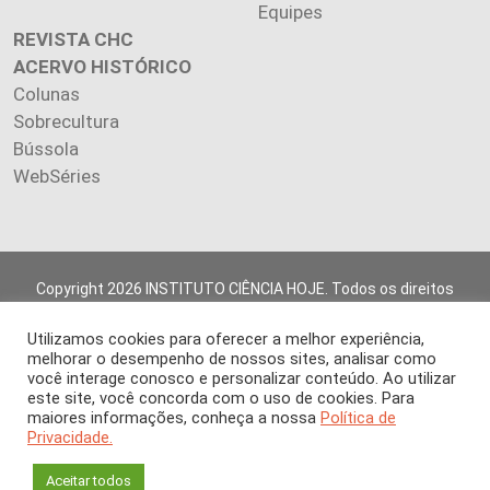
Equipes
REVISTA CHC
ACERVO HISTÓRICO
Colunas
Sobrecultura
Bússola
WebSéries
Copyright 2026 INSTITUTO CIÊNCIA HOJE. Todos os direitos
reservados.
Os artigos publicados na revista refletem exclusivamente a
Utilizamos cookies para oferecer a melhor experiência,
opinião de seus autores.
melhorar o desempenho de nossos sites, analisar como
você interage conosco e personalizar conteúdo. Ao utilizar
É proibida a reprodução, integral ou parcial, do conteúdo (imagens
este site, você concorda com o uso de cookies. Para
e textos) sem prévia autorização.
maiores informações, conheça a nossa
Política de
Privacidade.
Aceitar todos